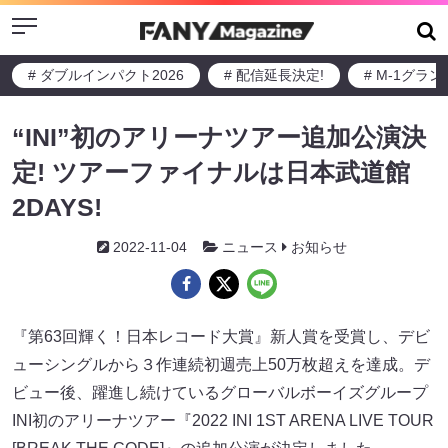
Menu
# ダブルインパクト2026
# 配信延長決定!
# M-1グラ
“INI”初のアリーナツアー追加公演決
定! ツアーファイナルは日本武道館
2DAYS!
2022-11-04
ニュース
お知らせ
『第63回輝く！日本レコード大賞』新人賞を受賞し、デビ
ューシングルから３作連続初週売上50万枚超えを達成。デ
ビュー後、躍進し続けているグローバルボーイズグループ
INI初のアリーナツアー『2022 INI 1ST ARENA LIVE TOUR