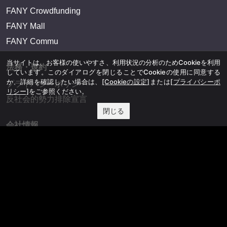
FANY Crowdfunding
FANY Mall
FANY Commu
当サイトは、お客様の使いやすさ、利用状況の分析のためCookieを利用
法務・規約
しています。このダイアログを閉じることでCookieの使用に同意する
か、詳細を確認したい場合は、
[Cookieの設定]
または
[プライバシーポ
プライバシーポリシー
リシー]
をご参照ください。
反社会的勢力排除宣言
閉じる
会社情報
吉本興業株式会社
お問い合わせ
その他
よしもとニュースセンターアーカイブ