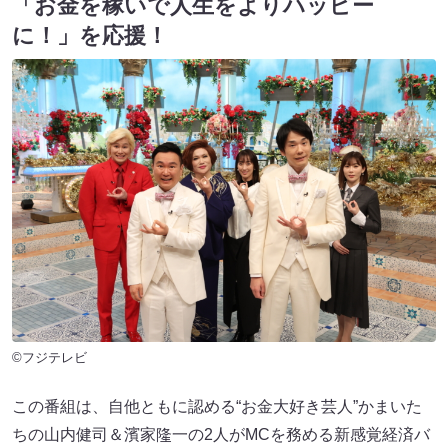
「お金を稼いで人生をよりハッピー
に！」を応援！
©フジテレビ
この番組は、自他ともに認める“お金大好き芸人”かまいた
ちの山内健司＆濱家隆一の2人がMCを務める新感覚経済バ