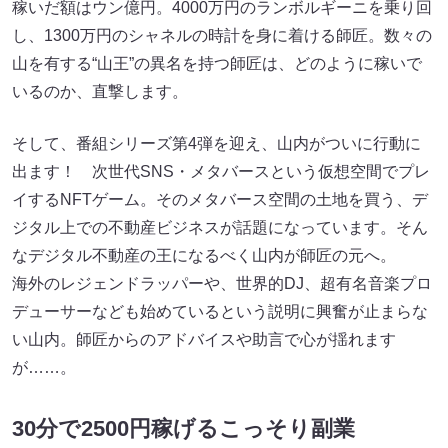
稼いだ額はウン億円。4000万円のランボルギーニを乗り回
し、1300万円のシャネルの時計を身に着ける師匠。数々の
山を有する“山王”の異名を持つ師匠は、どのように稼いで
いるのか、直撃します。
そして、番組シリーズ第4弾を迎え、山内がついに行動に
出ます！ 次世代SNS・メタバースという仮想空間でプレ
イするNFTゲーム。そのメタバース空間の土地を買う、デ
ジタル上での不動産ビジネスが話題になっています。そん
なデジタル不動産の王になるべく山内が師匠の元へ。
海外のレジェンドラッパーや、世界的DJ、超有名音楽プロ
デューサーなども始めているという説明に興奮が止まらな
い山内。師匠からのアドバイスや助言で心が揺れます
が……。
30分で2500円稼げるこっそり副業