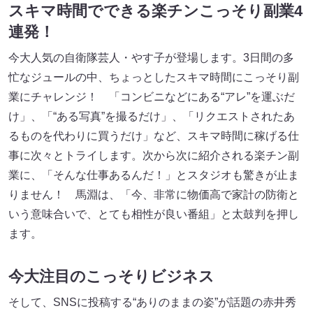
スキマ時間でできる楽チンこっそり副業4
連発！
今大人気の自衛隊芸人・やす子が登場します。3日間の多
忙なジュールの中、ちょっとしたスキマ時間にこっそり副
業にチャレンジ！ 「コンビニなどにある“アレ”を運ぶだ
け」、「“ある写真”を撮るだけ」、「リクエストされたあ
るものを代わりに買うだけ」など、スキマ時間に稼げる仕
事に次々とトライします。次から次に紹介される楽チン副
業に、「そんな仕事あるんだ！」とスタジオも驚きが止ま
りません！ 馬淵は、「今、非常に物価高で家計の防衛と
いう意味合いで、とても相性が良い番組」と太鼓判を押し
ます。
今大注目のこっそりビジネス
そして、SNSに投稿する“ありのままの姿”が話題の赤井秀