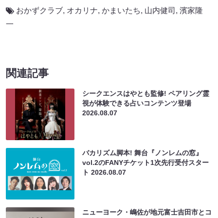
おかずクラブ
,
オカリナ
,
かまいたち
,
山内健司
,
濱家隆
一
関連記事
シークエンスはやとも監修! ペアリング霊
視が体験できる占いコンテンツ登場
2026.08.07
バカリズム脚本! 舞台『ノンレムの窓』
vol.2のFANYチケット1次先行受付スター
ト
2026.08.07
ニューヨーク・嶋佐が地元富士吉田市とコ