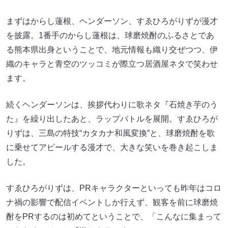
まずはからし蓮根、ヘンダーソン、すゑひろがりずが漫才
を披露。1番手のからし蓮根は、球磨焼酎のふるさとであ
る熊本県出身ということで、地元情報も織り交ぜつつ、伊
織のキャラと青空のツッコミが際立つ居酒屋ネタで笑わせ
ます。
続くヘンダーソンは、挨拶代わりに歌ネタ『石焼き芋のう
た』を繰り出したあと、ラップバトルを展開。すゑひろが
りずは、三島の特技“カタカナ和風変換”と、球磨焼酎を歌
に乗せてアピールする漫才で、大きな笑いを巻き起こしま
した。
すゑひろがりずは、PRキャラクターといっても昨年はコロ
ナ禍の影響で配信イベントしか行えず、観客を前に球磨焼
酎をPRするのは初めてということで、「こんなに集まって