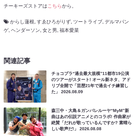
チーキーズストアは
こちら
から。
からし蓮根
,
すゑひろがりず
,
ツートライブ
,
デルマパン
ゲ
,
ヘンダーソン
,
女と男
,
福本愛菜
関連記事
チョコプラ“過去最大規模”11都市19公演
のツアーがスタート! オール新ネタ、アド
リブ全開で「芸歴21年で過去イチ練習し
た」
2026.08.09
森三中・大島＆ガンバレルーヤ“MyM”新
曲はあの伝説アニメとのコラボ! 作曲家が
絶賛「だれが歌っているんですか? 素晴ら
しい歌声だ!」
2026.08.08