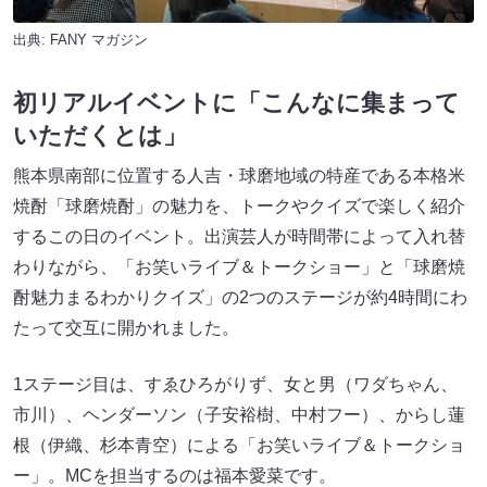
出典:
FANY マガジン
初リアルイベントに「こんなに集まって
いただくとは」
熊本県南部に位置する人吉・球磨地域の特産である本格米
焼酎「球磨焼酎」の魅力を、トークやクイズで楽しく紹介
するこの日のイベント。出演芸人が時間帯によって入れ替
わりながら、「お笑いライブ＆トークショー」と「球磨焼
酎魅力まるわかりクイズ」の2つのステージが約4時間にわ
たって交互に開かれました。
1ステージ目は、すゑひろがりず、女と男（ワダちゃん、
市川）、ヘンダーソン（子安裕樹、中村フー）、からし蓮
根（伊織、杉本青空）による「お笑いライブ＆トークショ
ー」。MCを担当するのは福本愛菜です。