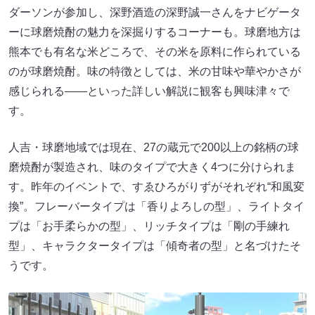
ダーソンが参加し、深野酒造の深野誠一さんをナビゲータ
ーに球磨焼酎の魅力を深掘りするコーナーも。球磨地方は
熊本でも有名な米どころで、その米を原料に作られている
のが球磨焼酎。味の特徴としては、米の甘味や華やかさが
感じられる――といった詳しい解説に観客も興味津々で
す。
人吉・球磨地域では現在、27の蔵元で200以上の銘柄の球
磨焼酎が製造され、味のタイプで大きく4つに分けられま
す。昨年のイベントで、すゑひろがりずがそれぞれ“和風変
換”。フレーバータイプは「香りよろしの型」、ライトタイ
プは「お手柔らかの型」、リッチタイプは「剛の手練れ
型」、キャラクタータイプは「傾奇者の型」と名づけたそ
うです。