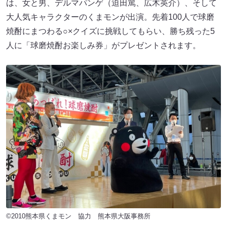
は、女と男、デルマパンゲ（迫田篤、広木英介）、そして
大人気キャラクターのくまモンが出演。先着100人で球磨
焼酎にまつわる○×クイズに挑戦してもらい、勝ち残った5
人に「球磨焼酎お楽しみ券」がプレゼントされます。
©2010熊本県くまモン 協力 熊本県大阪事務所