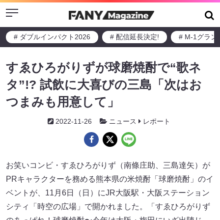
Menu
# ダブルインパクト2026
# 配信延長決定!
# M-1グラ
すゑひろがりずが球磨焼酎で“歌ネ
タ”!? 試飲に大喜びの三島「次はお
つまみも用意して」
2022-11-26
ニュース
レポート
お笑いコンビ・すゑひろがりず（南條庄助、三島達矢）が
PRキャラクターを務める熊本県の米焼酎「球磨焼酎」のイ
ベントが、11月6日（日）にJR大阪駅・大阪ステーション
シティ「時空の広場」で開かれました。「すゑひろがりず