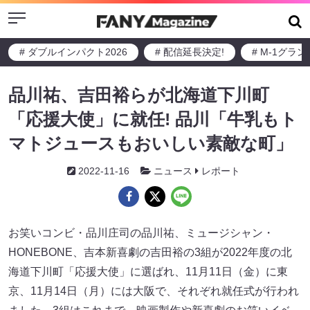
Menu
# ダブルインパクト2026
# 配信延長決定!
# M-1グラ
品川祐、吉田裕らが北海道下川町
「応援大使」に就任! 品川「牛乳もト
マトジュースもおいしい素敵な町」
2022-11-16
ニュース
レポート
お笑いコンビ・品川庄司の品川祐、ミュージシャン・
HONEBONE、吉本新喜劇の吉田裕の3組が2022年度の北
海道下川町「応援大使」に選ばれ、11月11日（金）に東
京、11月14日（月）には大阪で、それぞれ就任式が行われ