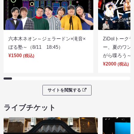
六本木ネオン～ジェラードン×滝音×
ZiDolトーク
ぼる塾～（8/11 18:45）
ー、夏のワン
¥1500
がら喋ろう～（8
(税込)
¥2000
(税込)
サイトを閲覧する
ライブチケット