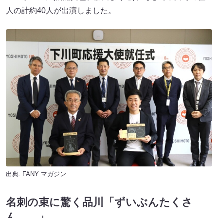
人の計約40人が出演しました。
出典:
FANY マガジン
名刺の束に驚く品川「ずいぶんたくさ
ん……」