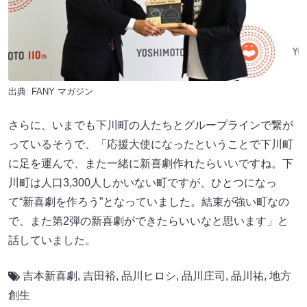
出典:
FANY マガジン
さらに、いまでも下川町の人たちとグループラインで繋が
っているそうで、「応援大使になったということで下川町
に足を運んで、また一緒に新喜劇作れたらいいですね。下
川町は人口3,300人しかいない町ですが、ひとつになっ
て“新喜劇を作ろう”となっていました。結束が強い町なの
で、また第2弾の新喜劇ができたらいいなと思います」と
話していました。
吉本新喜劇
,
吉田裕
,
品川ヒロシ
,
品川庄司
,
品川祐
,
地方
創生