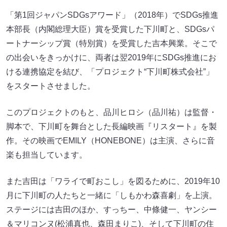
「第1回ジャパンSDGsアワード」（2018年）でSDGs推進
本部長（内閣総理大臣）賞を受賞した下川町と、SDGsパ
ートナーシップ賞（特別賞）を受賞した吉本興業。そこで
の出会いをきっかけに、両者は翌2019年にSDGs推進にお
ける連携協定を結び、「プロジェクト“下川町株式会社”」
をスタートさせました。
このプロジェクトのもと、品川ヒロシ（品川祐）は監督・
脚本で、下川町を舞台とした長編映画『リスタート』を製
作。その映画でEMILY（HONEBONE）は主演、さらに音
楽も担当しています。
また吉田は「ワライで町おこし」を図るために、2019年10
月に下川町の人たちと一緒に「しもかわ森喜劇」を上演。
ステージには吉田のほか、すっちー、中條健一、ヤンシー
＆マリコンヌ(松浦真也、森田まりこ)、そして下川町の住