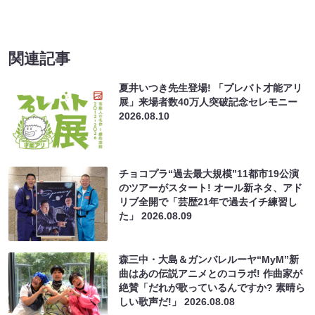
関連記事
夏井いつき先生登場! 「プレバト才能アリ
展」来場者数40万人突破記念セレモニー
2026.08.10
チョコプラ“過去最大規模”11都市19公演
のツアーがスタート! オール新ネタ、アド
リブ全開で「芸歴21年で過去イチ練習し
た」
2026.08.09
森三中・大島＆ガンバレルーヤ“MyM”新
曲はあの伝説アニメとのコラボ! 作曲家が
絶賛「だれが歌っているんですか? 素晴ら
しい歌声だ!」
2026.08.08