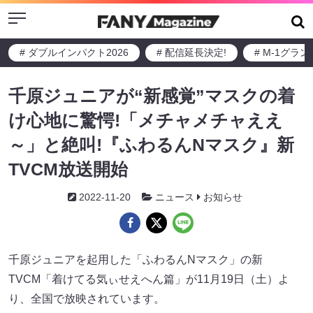
Menu
# ダブルインパクト2026
# 配信延長決定!
# M-1グラ
千原ジュニアが“新感覚”マスクの着
け心地に驚愕!「メチャメチャええ
～」と絶叫!『ふわるんNマスク』新
TVCM放送開始
2022-11-20
ニュース
お知らせ
千原ジュニアを起用した「ふわるんNマスク」の新
TVCM「着けてる気ぃせえへん篇」が11月19日（土）よ
り、全国で放映されています。