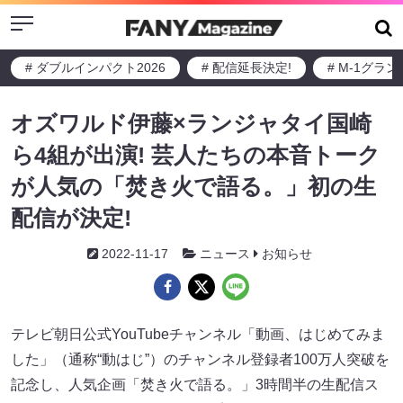
Menu
# ダブルインパクト2026
# 配信延長決定!
# M-1グラ
オズワルド伊藤×ランジャタイ国崎
ら4組が出演! 芸人たちの本音トーク
が人気の「焚き火で語る。」初の生
配信が決定!
2022-11-17
ニュース
お知らせ
テレビ朝日公式YouTubeチャンネル「動画、はじめてみま
した」（通称“動はじ”）のチャンネル登録者100万人突破を
記念し、人気企画「焚き火で語る。」3時間半の生配信ス