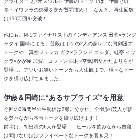
グライダー 芝×オズワルド 伊藤のトークでは、伊藤と蛙
亭・イワクラの熱愛を芝が質問攻め！ なんと、再生回数
は150万回を突破！
他にも、M-1ファイナリストのインディアンス 田渕×ランジ
ャタイ 国崎による、普段はボケの2人の超レアな真剣漫才
トークや、真空ジェシカ ガク×ラランド ニシダ、蛙亭 イワ
クラ×かが屋 加賀、コットン 西村×空気階段 かたまりらが
登場し、アツいお笑いトークから人生観まで、様々なトー
クを繰り広げてきました。
伊藤＆国崎に“あるサプライズ”を用意
今回の3時間半の生配信は2部に分かれ、全4組の芸人が薪
を焚べながら本音トークを繰り広げます！
前半は、初出演の6人が登場！ ビールを飲みながら普段
は聞けないほぼプライベートなトークを覗き見！