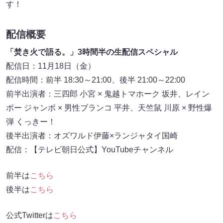
す！
配信概要
「焚き火で語る。」3時間半の生配信スペシャル
配信日：11月18日（金）
配信時間：前半 18:30～21:00、後半 21:00～22:00
前半出演者：三四郎 小宮 × 鬼越トマホーク 坂井、レイン
ボー ジャンボ × 男性ブランコ 平井、天竺鼠 川原 × 野性爆
弾 くっきー！
後半出演者：オズワルド伊藤×ランジャタイ国崎
配信：【テレビ朝日公式】YouTubeチャンネル
前半は
こちら
後半は
こちら
公式Twitterは
こちら