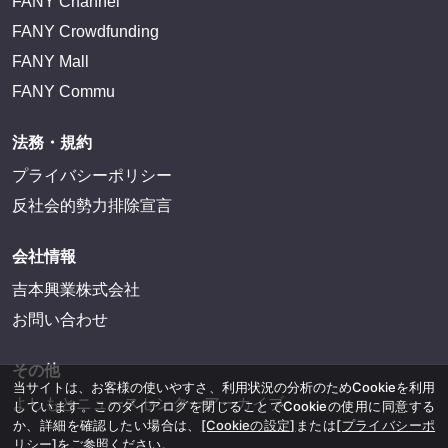
FANY Channel
FANY Crowdfunding
FANY Mall
FANY Commu
法務・規約
プライバシーポリシー
反社会的勢力排除宣言
会社情報
吉本興業株式会社
お問い合わせ
その他
当サイトは、お客様の使いやすさ、利用状況の分析のためCookieを利用
よしもとニュースセンターアーカイブ
しています。このダイアログを閉じることでCookieの使用に同意する
か、詳細を確認したい場合は、
[Cookieの設定]
または
[プライバシーポ
リシー]
をご参照ください。