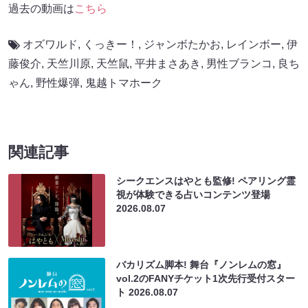
過去の動画は
こちら
オズワルド
,
くっきー！
,
ジャンボたかお
,
レインボー
,
伊
藤俊介
,
天竺川原
,
天竺鼠
,
平井まさあき
,
男性ブランコ
,
良ち
ゃん
,
野性爆弾
,
鬼越トマホーク
関連記事
シークエンスはやとも監修! ペアリング霊
視が体験できる占いコンテンツ登場
2026.08.07
バカリズム脚本! 舞台『ノンレムの窓』
vol.2のFANYチケット1次先行受付スター
ト
2026.08.07