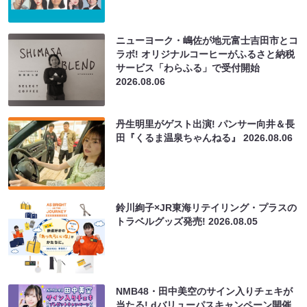
ニューヨーク・嶋佐が地元富士吉田市とコ
ラボ! オリジナルコーヒーがふるさと納税
サービス「わらふる」で受付開始
2026.08.06
丹生明里がゲスト出演! パンサー向井＆長
田『くるま温泉ちゃんねる』
2026.08.06
鈴川絢子×JR東海リテイリング・プラスの
トラベルグッズ発売!
2026.08.05
NMB48・田中美空のサイン入りチェキが
当たる! dバリューパスキャンペーン開催