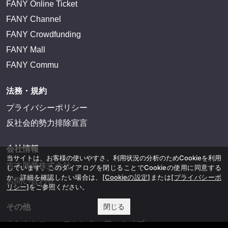
FANY Online Ticket
FANY Channel
FANY Crowdfunding
FANY Mall
FANY Commu
法務・規約
プライバシーポリシー
反社会的勢力排除宣言
会社情報
当サイトは、お客様の使いやすさ、利用状況の分析のためCookieを利用
吉本興業株式会社
しています。このダイアログを閉じることでCookieの使用に同意する
か、詳細を確認したい場合は、
[Cookieの設定]
または
[プライバシーポ
お問い合わせ
リシー]
をご参照ください。
閉じる
その他
よしもとニュースセンターアーカイブ