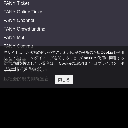
FANY Ticket
FANY Online Ticket
FANY Channel
FANY Crowdfunding
FANY Mall
FANY Commu
当サイトは、お客様の使いやすさ、利用状況の分析のためCookieを利用
しています。このダイアログを閉じることでCookieの使用に同意する
法務・規約
か、詳細を確認したい場合は、
[Cookieの設定]
または
[プライバシーポ
リシー]
をご参照ください。
プライバシーポリシー
反社会的勢力排除宣言
閉じる
会社情報
吉本興業株式会社
お問い合わせ
その他