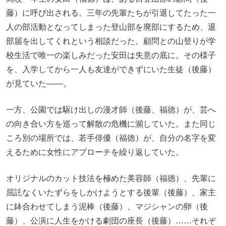
藤）に呼び出される。三年の先輩たちが引退してたった一
人の部活動となってしまった登山部を廃部にするため、退
部届を出してくれという相談だった。顧問との山登りが学
校生活で唯一の楽しみだった安田は失意の底に。その様子
を、入学してから一人も友達ができずにいた生徒（後藤）
が見ていた───。
一方、公園では駆け出しの漫才師（後藤、福徳）が、芸へ
の向き合い方を巡って解散の危機に瀕していた。また同じ
ころ別の場所では、若手俳優（福徳）が、自分の名字を変
えるために女性にアプローチを繰り返していた。
オリジナルのカット技法を極めた美容師（福徳）、先輩に
屈託なくいたずらをしかけようとする後輩（後藤）、家主
に鉢合わせてしまう泥棒（後藤）、マジシャンの卵（後
藤）、公演に人生をかける劇団の座長（後藤）……それぞ