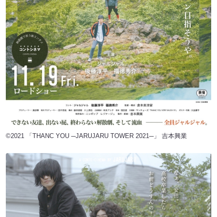
©︎2021 「THANC YOU ─JARUJARU TOWER 2021─」 吉本興業