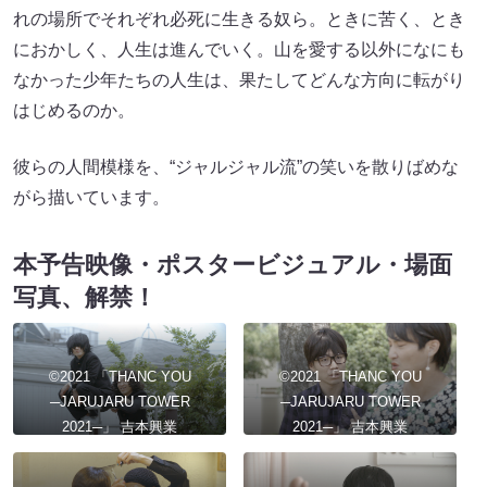
れの場所でそれぞれ必死に生きる奴ら。ときに苦く、とき
におかしく、人生は進んでいく。山を愛する以外になにも
なかった少年たちの人生は、果たしてどんな方向に転がり
はじめるのか。
彼らの人間模様を、“ジャルジャル流”の笑いを散りばめな
がら描いています。
本予告映像・ポスタービジュアル・場面
写真、解禁！
©︎2021 「THANC YOU
©︎2021 「THANC YOU
─JARUJARU TOWER
─JARUJARU TOWER
2021─」 吉本興業
2021─」 吉本興業