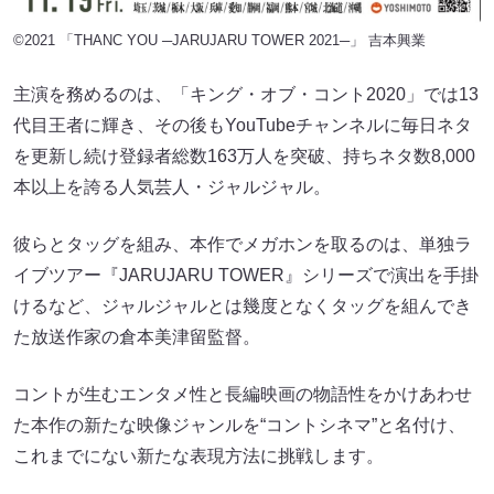
©︎2021 「THANC YOU ─JARUJARU TOWER 2021─」 吉本興業
主演を務めるのは、「キング・オブ・コント2020」では13
代目王者に輝き、その後もYouTubeチャンネルに毎日ネタ
を更新し続け登録者総数163万人を突破、持ちネタ数8,000
本以上を誇る人気芸人・ジャルジャル。
彼らとタッグを組み、本作でメガホンを取るのは、単独ラ
イブツアー『JARUJARU TOWER』シリーズで演出を手掛
けるなど、ジャルジャルとは幾度となくタッグを組んでき
た放送作家の倉本美津留監督。
コントが生むエンタメ性と長編映画の物語性をかけあわせ
た本作の新たな映像ジャンルを“コントシネマ”と名付け、
これまでにない新たな表現方法に挑戦します。