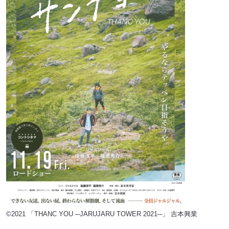
©︎2021 「THANC YOU ─JARUJARU TOWER 2021─」 吉本興業