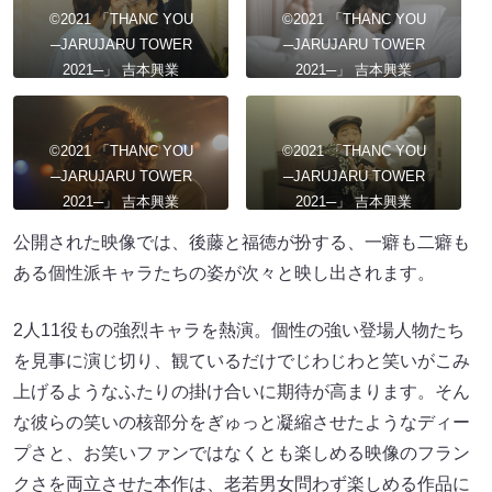
©︎2021 「THANC YOU
©︎2021 「THANC YOU
─JARUJARU TOWER
─JARUJARU TOWER
2021─」 吉本興業
2021─」 吉本興業
©︎2021 「THANC YOU
©︎2021 「THANC YOU
─JARUJARU TOWER
─JARUJARU TOWER
2021─」 吉本興業
2021─」 吉本興業
公開された映像では、後藤と福徳が扮する、一癖も二癖も
ある個性派キャラたちの姿が次々と映し出されます。
2人11役もの強烈キャラを熱演。個性の強い登場人物たち
を見事に演じ切り、観ているだけでじわじわと笑いがこみ
上げるようなふたりの掛け合いに期待が高まります。そん
な彼らの笑いの核部分をぎゅっと凝縮させたようなディー
プさと、お笑いファンではなくとも楽しめる映像のフラン
クさを両立させた本作は、老若男女問わず楽しめる作品に