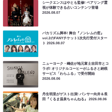
シークエンスはやとも監修! ペアリング霊
視が体験できる占いコンテンツ登場
2026.08.07
バカリズム脚本! 舞台『ノンレムの窓』
vol.2のFANYチケット1次先行受付スター
ト
2026.08.07
ニューヨーク・嶋佐が地元富士吉田市とコ
ラボ! オリジナルコーヒーがふるさと納税
サービス「わらふる」で受付開始
2026.08.06
丹生明里がゲスト出演! パンサー向井＆長
田『くるま温泉ちゃんねる』
2026.08.06