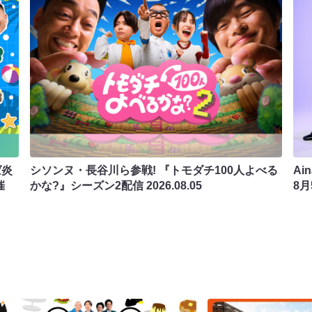
ば炎
シソンヌ・長谷川ら参戦! 『トモダチ100人よべる
Ai
催
かな?』シーズン2配信
2026.08.05
8