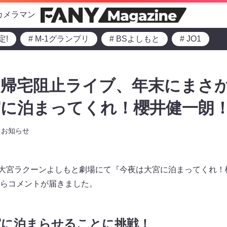
カメラマン
定!
# M-1グランプリ
# BSよしもと
# JO1
帰宅阻止ライブ、年末にまさか
宮に泊まってくれ！櫻井健一朗
お知らせ
0より大宮ラクーンよしもと劇場にて『今夜は大宮に泊まってくれ
らコメントが届きました。
宮に泊まらせることに挑戦！