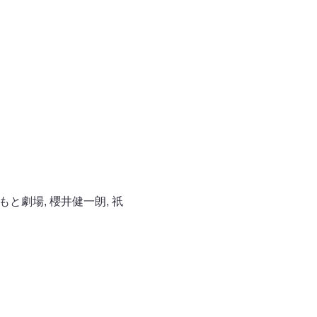
もと劇場
,
櫻井健一朗
,
祇