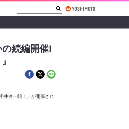
Search Form
Search
の続編開催!
！』
！櫻井健一朗！』が開催され