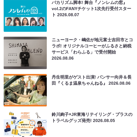
バカリズム脚本! 舞台『ノンレムの窓』
vol.2のFANYチケット1次先行受付スター
ト
2026.08.07
ニューヨーク・嶋佐が地元富士吉田市とコ
ラボ! オリジナルコーヒーがふるさと納税
サービス「わらふる」で受付開始
2026.08.06
丹生明里がゲスト出演! パンサー向井＆長
田『くるま温泉ちゃんねる』
2026.08.06
鈴川絢子×JR東海リテイリング・プラスの
トラベルグッズ発売!
2026.08.05