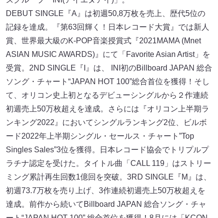
DEBUT SINGLE『A』は初週50,8万枚を売上、歴代5位の
記録を達成。『第63回輝く！日本レコード大賞』では新人
賞、世界最大級のK-POP音楽授賞式『2021MAMA (Mnet
ASIAN MUSIC AWARDS)』にて「Favorite Asian Artist」を
受賞。2ND SINGLE『I』は、 INI初のBillboard JAPAN 総合
ソング・チャート“JAPAN HOT 100”総合首位を獲得！そし
て、オリコン史上初となるデビューシングルから２作連続
初週売上50万枚超えを達成。さらには『オリコン上半期ラ
ンキング2022』においてシングルランキング2位、ビルボ
ード2022年上半期シングル・セールス・チャート”Top
Singles Sales”3位を獲得。日本レコード協会でトリプルプ
ラチナ認定を受けた。タイトル曲「CALL 119」はストリー
ミング累計再生回数1億回を突破。3RD SINGLE『M』は、
初週73.7万枚を売り上げ、3作連続初週売上50万枚超えを
達成。前作から続いてBillboard JAPAN 総合ソング・チャ
ート“JAPAN HOT 100” 総合首位を獲得！8月には「KCON