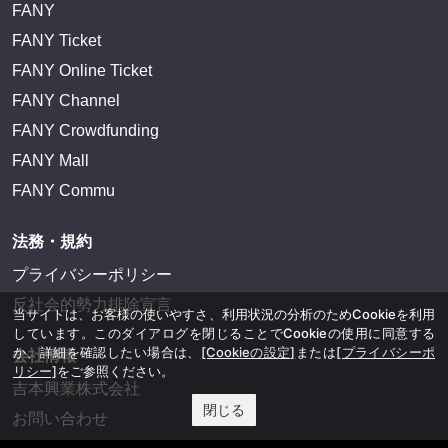
FANY
FANY Ticket
FANY Online Ticket
FANY Channel
FANY Crowdfunding
FANY Mall
FANY Commu
法務・規約
プライバシーポリシー
反社会的勢力排除宣言
当サイトは、お客様の使いやすさ、利用状況の分析のためCookieを利用
しています。このダイアログを閉じることでCookieの使用に同意する
か、詳細を確認したい場合は、
[Cookieの設定]
または
[プライバシーポ
会社情報
リシー]
をご参照ください。
吉本興業株式会社
閉じる
お問い合わせ