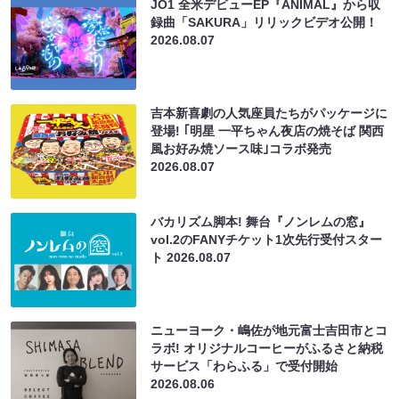
JO1 全米デビューEP『ANIMAL』から収
録曲「SAKURA」リリックビデオ公開！
2026.08.07
吉本新喜劇の人気座員たちがパッケージに
登場! ｢明星 一平ちゃん夜店の焼そば 関西
風お好み焼ソース味｣コラボ発売
2026.08.07
バカリズム脚本! 舞台『ノンレムの窓』
vol.2のFANYチケット1次先行受付スター
ト
2026.08.07
ニューヨーク・嶋佐が地元富士吉田市とコ
ラボ! オリジナルコーヒーがふるさと納税
サービス「わらふる」で受付開始
2026.08.06