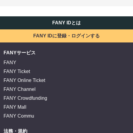
FANY IDとは
FANY IDに登録・ログインする
FANYサービス
FANY
FANY Ticket
FANY Online Ticket
FANY Channel
FANY Crowdfunding
FANY Mall
FANY Commu
法務・規約