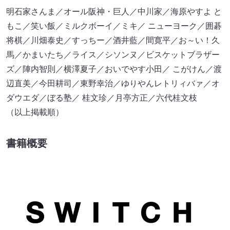
明石家さんま／オール阪神・巨人／中川家／海原やすよ と
もこ／笑い飯／ミルクボーイ／ミキ／ ニューヨーク／囲碁
将棋／川畑泰史／すっちー／酒井藍／間寛平／お～い！久
馬／かまいたち／ライス／シソンヌ／ビスケットブラザー
ズ／陣内智則／横澤夏子／おいでやす小田／ こがけん／渡
辺直美／今田耕司／東野幸治／ゆりやんレトリィバァ／オ
ダウエダ／ぼる塾／ 桂文珍／月亭方正／六代桂文枝
（以上掲載順）
書籍概要