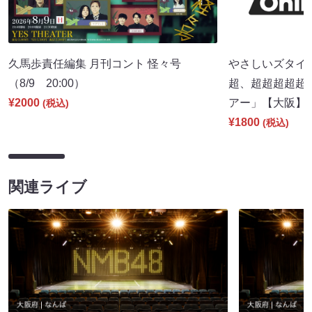
久馬歩責任編集 月刊コント 怪々号
やさしいズタイpr
（8/9 20:00）
超、超超超超超
¥2000
アー」【大阪】（8
(税込)
¥1800
(税込)
関連ライブ