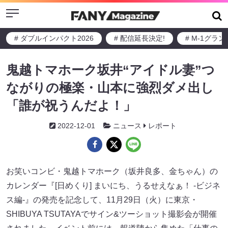
Menu
# ダブルインパクト2026
# 配信延長決定!
# M-1グラ
鬼越トマホーク坂井“アイドル妻”つ
ながりの極楽・山本に強烈ダメ出し
「誰が祝うんだよ！」
2022-12-01
ニュース
レポート
お笑いコンビ・鬼越トマホーク（坂井良多、金ちゃん）の
カレンダー『[日めくり] まいにち、うるせえなぁ！ ‐ビジネ
ス編‐』の発売を記念して、11月29日（火）に東京・
SHIBUYA TSUTAYAでサイン&ツーショット撮影会が開催