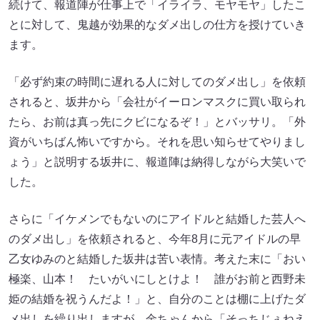
続けて、報道陣が仕事上で「イライラ、モヤモヤ」したこ
とに対して、鬼越が効果的なダメ出しの仕方を授けていき
ます。
「必ず約束の時間に遅れる人に対してのダメ出し」を依頼
されると、坂井から「会社がイーロンマスクに買い取られ
たら、お前は真っ先にクビになるぞ！」とバッサリ。「外
資がいちばん怖いですから。それを思い知らせてやりまし
ょう」と説明する坂井に、報道陣は納得しながら大笑いで
した。
さらに「イケメンでもないのにアイドルと結婚した芸人へ
のダメ出し」を依頼されると、今年8月に元アイドルの早
乙女ゆみのと結婚した坂井は苦い表情。考えた末に「おい
極楽、山本！ たいがいにしとけよ！ 誰がお前と西野未
姫の結婚を祝うんだよ！」と、自分のことは棚に上げたダ
メ出しを繰り出しますが、金ちゃんから「そっちじぇねえ