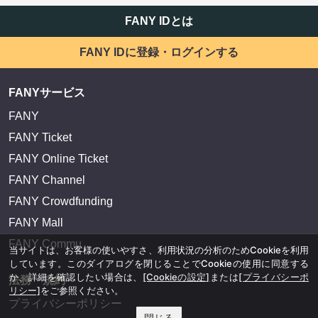
FANY IDとは
FANY IDに登録・ログインする
FANYサービス
FANY
FANY Ticket
FANY Online Ticket
FANY Channel
FANY Crowdfunding
FANY Mall
FANY Commu
当サイトは、お客様の使いやすさ、利用状況の分析のためCookieを利用
しています。このダイアログを閉じることでCookieの使用に同意する
か、詳細を確認したい場合は、
[Cookieの設定]
または
[プライバシーポ
法務・規約
リシー]
をご参照ください。
プライバシーポリシー
閉じる