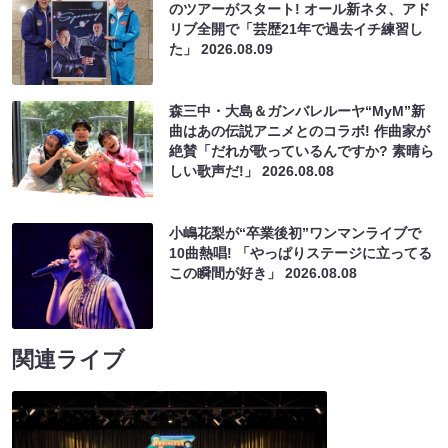
のツアーがスタート! オール新ネタ、アド
リブ全開で「芸歴21年で過去イチ練習し
た」
2026.08.09
森三中・大島＆ガンバレルーヤ“MyM”新
曲はあの伝説アニメとのコラボ! 作曲家が
絶賛「だれが歌っているんですか? 素晴ら
しい歌声だ!」
2026.08.08
小嶋花梨が“卒業後初”ワンマンライブで
10曲熱唱! 「やっぱりステージに立ってる
この瞬間が好き」
2026.08.08
関連ライブ