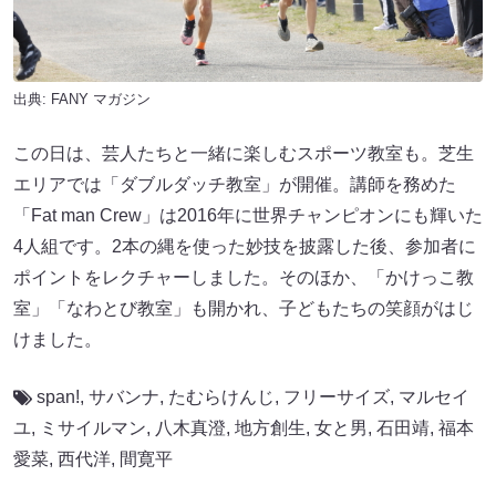
出典:
FANY マガジン
この日は、芸人たちと一緒に楽しむスポーツ教室も。芝生
エリアでは「ダブルダッチ教室」が開催。講師を務めた
「Fat man Crew」は2016年に世界チャンピオンにも輝いた
4人組です。2本の縄を使った妙技を披露した後、参加者に
ポイントをレクチャーしました。そのほか、「かけっこ教
室」「なわとび教室」も開かれ、子どもたちの笑顔がはじ
けました。
span!
,
サバンナ
,
たむらけんじ
,
フリーサイズ
,
マルセイ
ユ
,
ミサイルマン
,
八木真澄
,
地方創生
,
女と男
,
石田靖
,
福本
愛菜
,
西代洋
,
間寛平