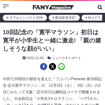
Menu
# ダブルインパクト2026
# 配信延長決定!
# M-1グラ
10回記念の「寛平マラソン」初日は
寛平が小学生と一緒に激走! 「親の嬉
しそうな顔がいい」
2022-12-06
ニュース
レポート
今回で10回目の節目を迎えた「フジパンPresents 第10回記
念 淀川寛平マラソン」が、12月3日（土）、4日（日）の2
日にわたって大阪・淀川河川公園特設コースで開催されま
した。大会初日は「小学生3キロマラソン」「ペア5キロ」