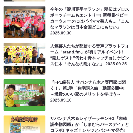
今年の「淀川寛平マラソン」駅伝はプロス
ポーツチームもエントリー! 新種目ベビー
カーウォークにはパパママ芸人も…「こん
なマラソンは日本全国どこにもない」
2025.09.30
人気芸人たちが配信する音声プラットフォ
ーム「stand.fm」が初リアルイベント!
“隠しゲスト”匂わす青木マッチョにケビン
ス仁木「そんなの隠すなよ」
2025.09.25
『FP1級芸人 サバンナ八木と専門家に聞
く！』第1弾「住宅購入編」動画公開中!
～燃費のいい家のメリットを学ぼう～
2025.09.10
サバンナ八木＆レイザーラモンHG『未確
認生物図鑑』が「しまむらバースデイ」と
コラボ! キッズＴシャツとパジャマ発売!