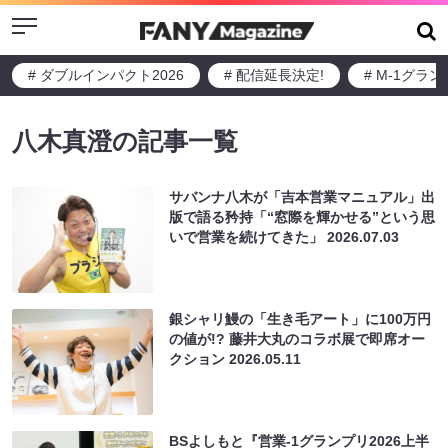
Menu
# ダブルインパクト2026
# 配信延長決定!
# M-1グラ
八木真澄の記事一覧
サバンナ八木が「吉本営業マニュアル」出
版で語る矜持「“窓際を輝かせる”という思
いで営業を続けてきた」
2026.07.03
銀シャリ鰻の「生き毛アート」に100万円
の値が!? 藤井大丸のコラボ展で即席オー
クション
2026.05.11
BSよしもと『営業-1グランプリ2026上半