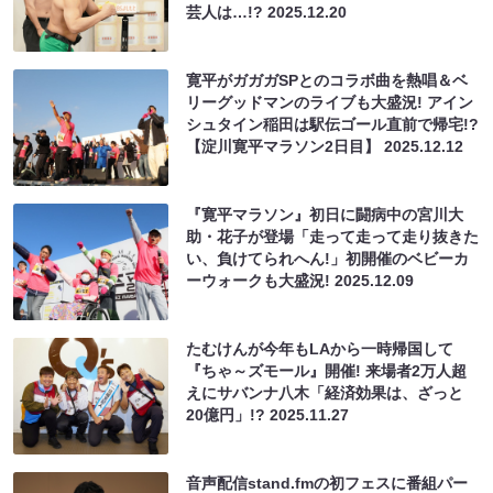
芸人は…!?
2025.12.20
寛平がガガガSPとのコラボ曲を熱唱＆ベ
リーグッドマンのライブも大盛況! アイン
シュタイン稲田は駅伝ゴール直前で帰宅!?
【淀川寛平マラソン2日目】
2025.12.12
『寛平マラソン』初日に闘病中の宮川大
助・花子が登場「走って走って走り抜きた
い、負けてられへん!」初開催のベビーカ
ーウォークも大盛況!
2025.12.09
たむけんが今年もLAから一時帰国して
『ちゃ～ズモール』開催! 来場者2万人超
えにサバンナ八木「経済効果は、ざっと
20億円」!?
2025.11.27
音声配信stand.fmの初フェスに番組パー