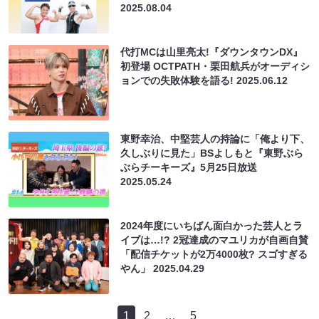
2025.08.04
代打MCは山里亮太!『ダウンタウンDX』
初登場 OCTPATH・栗田航兵がオーディシ
ョンでの失敗体験を語る!
2025.06.12
東野幸治、中堅芸人の持論に「俺より下、
久しぶりに見た」BSよしもと『東野ぶら
ぶらチーキーズ』5月25日放送
2025.05.24
2024年度にいちばん面白かった芸人とラ
イブは…!? 2冠達成のマユリカが自画自賛
「配信チケットが2万4000枚? スゴすぎる
やん」
2025.04.29
1
2
…
5