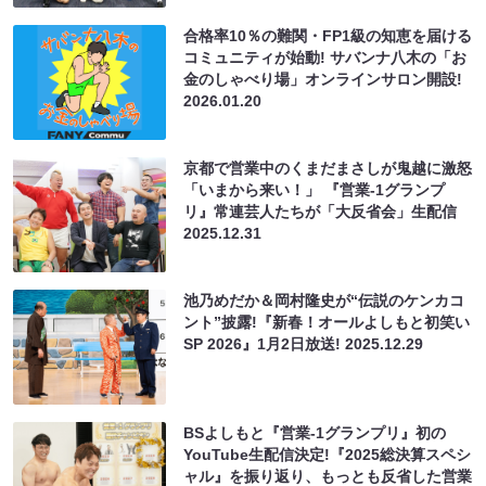
合格率10％の難関・FP1級の知恵を届ける
コミュニティが始動! サバンナ八木の「お
金のしゃべり場」オンラインサロン開設!
2026.01.20
京都で営業中のくまだまさしが鬼越に激怒
「いまから来い！」 『営業-1グランプ
リ』常連芸人たちが「大反省会」生配信
2025.12.31
池乃めだか＆岡村隆史が“伝説のケンカコ
ント”披露!『新春！オールよしもと初笑い
SP 2026』1月2日放送!
2025.12.29
BSよしもと『営業-1グランプリ』初の
YouTube生配信決定!『2025総決算スペシ
ャル』を振り返り、もっとも反省した営業