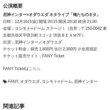
公演概要
尼神インター×オダウエダ ネタライブ「俺たちのネタ」
日時：12月16日(金) 開場 20:15 開演 20:30 終演 21:30
会場：ヨシモト∞ドーム ステージⅠ（住所：〒150-0042 東
京都渋谷区宇田川町３１−２ 渋谷ＢＥＡＭ7F）
出演：尼神インター／オダウエダ
チケット料金：前売 1,800円 当日 2,300円 ※全席指定
チケット販売サイト：FANY Ticket
FANY Ticketは
こちら
FANY
,
オダウエダ
,
ヨシモト∞ドーム
,
尼神インター
関連記事