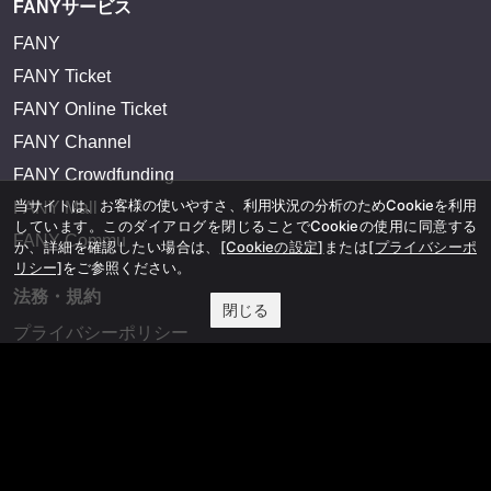
FANYサービス
FANY
FANY Ticket
FANY Online Ticket
FANY Channel
FANY Crowdfunding
当サイトは、お客様の使いやすさ、利用状況の分析のためCookieを利用
FANY Mall
しています。このダイアログを閉じることでCookieの使用に同意する
FANY Commu
か、詳細を確認したい場合は、
[Cookieの設定]
または
[プライバシーポ
リシー]
をご参照ください。
法務・規約
閉じる
プライバシーポリシー
反社会的勢力排除宣言
会社情報
吉本興業株式会社
お問い合わせ