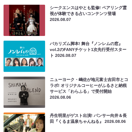
シークエンスはやとも監修! ペアリング霊
視が体験できる占いコンテンツ登場
2026.08.07
バカリズム脚本! 舞台『ノンレムの窓』
vol.2のFANYチケット1次先行受付スター
ト
2026.08.07
ニューヨーク・嶋佐が地元富士吉田市とコ
ラボ! オリジナルコーヒーがふるさと納税
サービス「わらふる」で受付開始
2026.08.06
丹生明里がゲスト出演! パンサー向井＆長
田『くるま温泉ちゃんねる』
2026.08.06