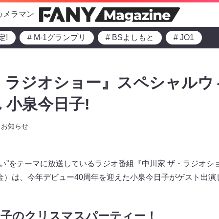
カメラマン
定!
# M-1グランプリ
# BSよしもと
# JO1
・ラジオショー』スペシャルウ
 小泉今日子!
お知らせ
“笑い”をテーマに放送しているラジオ番組『中川家 ザ・ラジオ
日（金）は、今年デビュー40周年を迎えた小泉今日子がゲスト出演
日子のクリスマスパーティー！