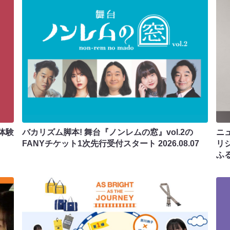
体験
バカリズム脚本! 舞台『ノンレムの窓』vol.2の
ニ
FANYチケット1次先行受付スタート
2026.08.07
リ
ふ