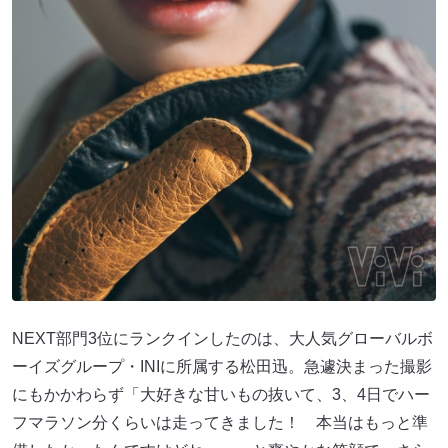
NEXT部⾨3位にランクインしたのは、⼤⼈気グローバルボ
ーイズグループ・INIに所属する松⽥迅。急遽決まった撮影
にもかかわらず「⼤好きな⽢いもの抜いて、3、4⽇でハー
フマラソン分くらいは⾛ってきました！ 本当はもっと準