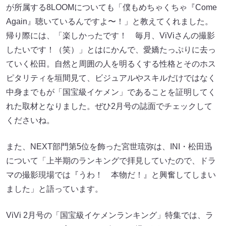
が所属する8LOOMについても「僕もめちゃくちゃ『Come
Again』聴いているんですよ〜！」と教えてくれました。
帰り際には、「楽しかったです！ 毎⽉、ViViさんの撮影
したいです！（笑）」とはにかんで、愛嬌たっぷりに去っ
ていく松⽥。⾃然と周囲の⼈を明るくする性格とそのホス
ピタリティを垣間⾒て、ビジュアルやスキルだけではなく
中⾝までもが「国宝級イケメン」であることを証明してく
れた取材となりました。ぜひ2⽉号の誌⾯でチェックして
くださいね。
また、NEXT部⾨第5位を飾った宮世琉弥は、INI・松⽥迅
について「上半期のランキングで拝⾒していたので、ドラ
マの撮影現場では『うわ！ 本物だ！』と興奮してしまい
ました」と語っています。
ViVi 2⽉号の「国宝級イケメンランキング」特集では、ラ