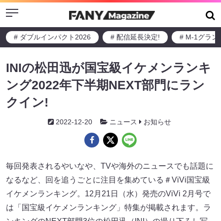
Menu
# ダブルインパクト2026
# 配信延長決定!
# M-1グラ
INIの松⽥迅が国宝級イケメンランキ
ング2022年下半期NEXT部⾨にラン
クイン!
2022-12-20
ニュース
お知らせ
毎回発表されるやいなや、TVや海外のニュースでも話題に
なるなど、回を追うごとに注⽬を集めている＃ViVi国宝級
イケメンランキング。12⽉21⽇（⽔）発売のViVi 2月号で
は「国宝級イケメンランキング」特集が掲載されます。ラ