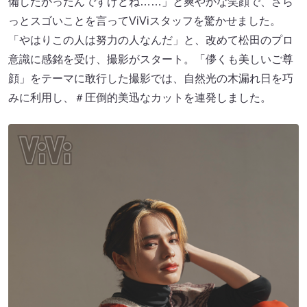
備したかったんですけどね……」と爽やかな笑顔で、さら
っとスゴいことを⾔ってViViスタッフを驚かせました。
「やはりこの⼈は努⼒の⼈なんだ」と、改めて松⽥のプロ
意識に感銘を受け、撮影がスタート。「儚くも美しいご尊
顔」をテーマに敢⾏した撮影では、⾃然光の⽊漏れ⽇を巧
みに利⽤し、＃圧倒的美迅なカットを連発しました。