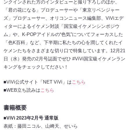
ンクインされた⽅のインタビューと撮り下ろしのほか、
「君の花になる」プロデューサーや「東京リベンジャー
ズ」プロデューサー、オリコンニュース編集部、ViViエデ
ィターによるイケメン対談「国宝級イケメンシンポジウ
ム」や、K-POPアイドルの“⾊気”についてフォーカスした
「⾊K百科」など、下半期に私たちの⼼を潤してくれたイ
ケメンたちをさまざまな切り⼝で特集しています。12⽉21
⽇（⽔）発売の2⽉号誌⾯でぜひ #ViVi国宝級イケメンラン
キングをチェックしてださい！
■ViVi公式サイト「NET ViVi」は
こちら
■WEB⽴ち読みは
こちら
書籍概要
■ViVi 2023年2⽉号 通常版
表紙：藤⽥ニコル、⼭﨑天、せいら