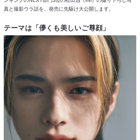
ンキングのNEXT部⾨3位の松⽥迅（INI）の撮り下ろし写
真と撮影ウラ話を、発売に先駆け⼤公開します。
テーマ
は「儚くも美しいご尊顔」