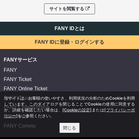
サイトを閲覧する
FANY IDとは
FANY IDに登録・ログインする
FANYサービス
FANY
FANY Ticket
FANY Online Ticket
FANY Channel
当サイトは、お客様の使いやすさ、利用状況の分析のためCookieを利用
しています。このダイアログを閉じることでCookieの使用に同意する
FANY Crowdfunding
か、詳細を確認したい場合は、
[Cookieの設定]
または
[プライバシーポ
リシー]
をご参照ください。
FANY Mall
FANY Commu
閉じる