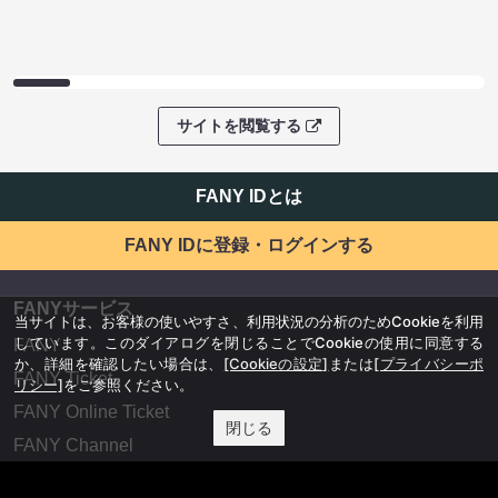
サイトを閲覧する
FANY IDとは
FANY IDに登録・ログインする
FANYサービス
当サイトは、お客様の使いやすさ、利用状況の分析のためCookieを利用
しています。このダイアログを閉じることでCookieの使用に同意する
FANY
か、詳細を確認したい場合は、
[Cookieの設定]
または
[プライバシーポ
FANY Ticket
リシー]
をご参照ください。
FANY Online Ticket
閉じる
FANY Channel
FANY Crowdfunding