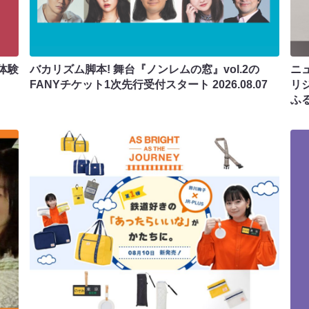
体験
バカリズム脚本! 舞台『ノンレムの窓』vol.2の
ニ
FANYチケット1次先行受付スタート
2026.08.07
リ
ふ