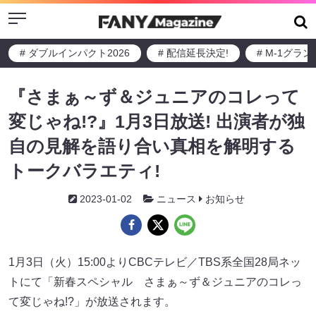
Menu
# ダブルインパクト2026
# 配信延長決定!
# M-1グラ
『さまぁ～ず＆ジュニアのコレって
変じゃね!?』1月3日放送! 出演者が独
自の見解を語り合い真相を解明する
トークバラエティ!
2023-01-02
ニュース
お知らせ
1月3日（火）15:00よりCBCテレビ／TBS系全国28局ネッ
トにて「新春スペシャル さまぁ～ず＆ジュニアのコレっ
て変じゃね!?」が放送されます。