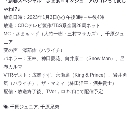
『新春スペシャル さまぁ～ず＆ジュニアのコレって変じ
ゃね!?』
放送日時：2023年1月3日(火) 午後3時～午後4時
放送：CBCテレビ製作/TBS系全国28局ネット
MC：さまぁ～ず（大竹一樹・三村マサカズ）、千原ジュ
ニア
変の声：澤部佑（ハライチ）
パネラー：王林、神田愛花、向井康二（Snow Man）、呂
布カルマ
VTRゲスト：広瀬すず、永瀬廉（King & Prince）、岩井勇
気（ハライチ）、ザ・マミィ（林田洋平・酒井貴士）
配信・放送終了後、TVer，ロキポにて配信予定
千原ジュニア
,
千原兄弟