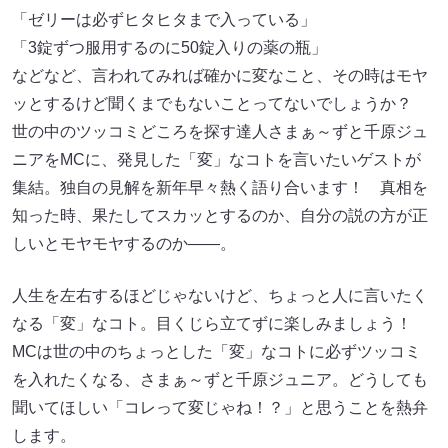
「ゼリーは必ずヒタヒタまで入っている」
「3錠ずつ服用するのに50錠入りの薬の瓶」
などなど、言われてみれば確かに変なこと、その時はモヤ
ッとするけど聞くまでもないことってないでしょうか？
世の中のツッコミどころを探す達人さまぁ～ずと千原ジュ
ニアをMCに、発見した「変」なコトを言いたいゲストが
集結。独自の見解を新年早々熱く語り合います！ 真相を
知った時、果たしてスカッとするのか、自分の説の方が正
しいとモヤモヤするのか――。
人生を左右するほどじゃないけど、ちょっと人に言いたく
なる「変」なコト。目くじら立てずに楽しみましょう！
MCは世の中のちょっとした「変」なコトに必ずツッコミ
を入れたくなる、さまぁ～ずと千原ジュニア。どうしても
聞いてほしい「コレって変じゃね！？」と思うことを熱弁
します。