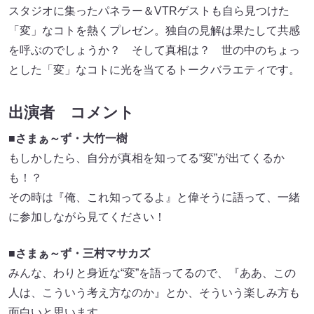
スタジオに集ったパネラー＆VTRゲストも自ら見つけた
「変」なコトを熱くプレゼン。独自の見解は果たして共感
を呼ぶのでしょうか？ そして真相は？ 世の中のちょっ
とした「変」なコトに光を当てるトークバラエティです。
出演者 コメント
■
さまぁ～ず・大竹一樹
もしかしたら、自分が真相を知ってる“変”が出てくるか
も！？
その時は『俺、これ知ってるよ』と偉そうに語って、一緒
に参加しながら見てください！
■
さまぁ～ず・三村マサカズ
みんな、わりと身近な“変”を語ってるので、『ああ、この
人は、こういう考え方なのか』とか、そういう楽しみ方も
面白いと思います。