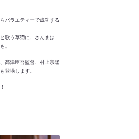
らバラエティーで成功する
と歌う草彅に、さんまは
面も。
佑、髙津臣吾監督、村上宗隆
も登場します。
！