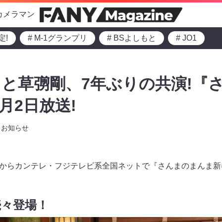
カメラマン
定!
# M-1グランプリ
# BSよしもと
# JO1
と草彅剛、7年ぶりの共演!『
月2日放送!
お知らせ
5:15からカンテレ・フジテレビ系全国ネットで『さんまのまんま
続々登場！