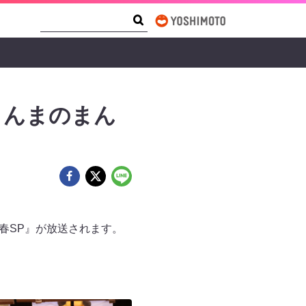
Search Form
Search
さんまのまん
新春SP』が放送されます。