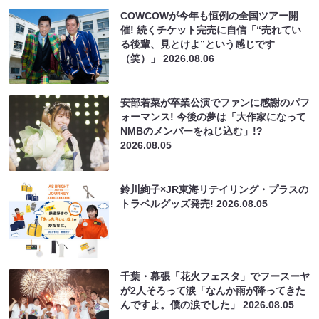
COWCOWが今年も恒例の全国ツアー開
催! 続くチケット完売に自信「“売れてい
る後輩、見とけよ”という感じです
（笑）」
2026.08.06
安部若菜が卒業公演でファンに感謝のパフ
ォーマンス! 今後の夢は「大作家になって
NMBのメンバーをねじ込む」!?
2026.08.05
鈴川絢子×JR東海リテイリング・プラスの
トラベルグッズ発売!
2026.08.05
千葉・幕張「花火フェスタ」でフースーヤ
が2人そろって涙「なんか雨が降ってきた
んですよ。僕の涙でした」
2026.08.05