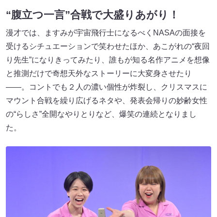
“腹立つ一言”合戦で大盛りあがり！
漫才では、ますみが宇宙飛行士になるべくNASAの面接を
受けるシチュエーションで笑わせたほか、あこがれの“夜回
り先生”になりきってみたり、誰もが知る名作アニメを想像
と推測だけで奇想天外なストーリーに大変身させたり
――。コントでも２人の濃い個性が炸裂し、クリスマスに
マウント合戦を繰り広げるネタや、発表会帰りの妙齢女性
の“らしさ”全開なやりとりなど、爆笑の連続となりまし
た。