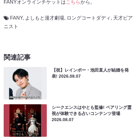
FANYオンラインチケットは
こちら
から。
FANY
,
よしもと漫才劇場
,
ロングコートダディ
,
天才ピア
ニスト
関連記事
【祝】レインボー・池田直人が結婚を発
表!
2026.08.07
シークエンスはやとも監修! ペアリング霊
視が体験できる占いコンテンツ登場
2026.08.07