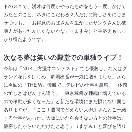
トの３本で、漫才は何度かやったものをもう一度、かけて
みたとのこと。ネタにこだわる２人だけに悔しさをにじま
せつつも、「お得意のおばさんを生かしたサンタさんは破
壊力があったんじゃないかな」（ますみ）と手応えもしっ
かり得たようです。
次なる夢は笑いの殿堂での単独ライブ！
今年は『NHK上方漫才コンテスト』でも優勝し、なんばグ
ランド花月をはじめ、劇場出番が一気に増えました。さら
に今回の『THE W』優勝で、テレビの仕事も急増。「体感
の忙しさはぜんぜん違う」「東京稼働が極端に増えている
ので移動が多くなった」と新たな環境にまだ慣れない面も
ありますが、「ここ１週間でどえらい大御所さんとご一緒
する仕事があった。大阪にいたら会えない方との仕事は、
優勝したからいただけたと思う」（ますみ）と喜びを語り