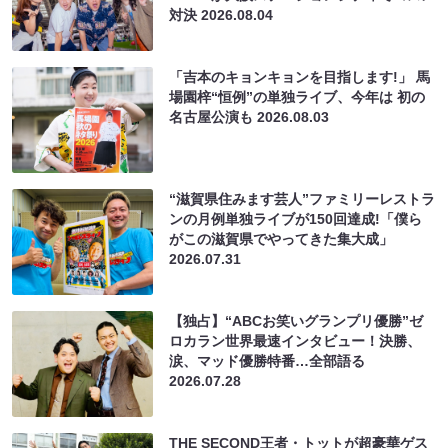
対決
2026.08.04
「吉本のキョンキョンを目指します!」 馬
場園梓“恒例”の単独ライブ、今年は 初の
名古屋公演も
2026.08.03
“滋賀県住みます芸人”ファミリーレストラ
ンの月例単独ライブが150回達成!「僕ら
がこの滋賀県でやってきた集大成」
2026.07.31
【独占】“ABCお笑いグランプリ優勝”ゼ
ロカラン世界最速インタビュー！決勝、
涙、マッド優勝特番…全部語る
2026.07.28
THE SECOND王者・トットが超豪華ゲス