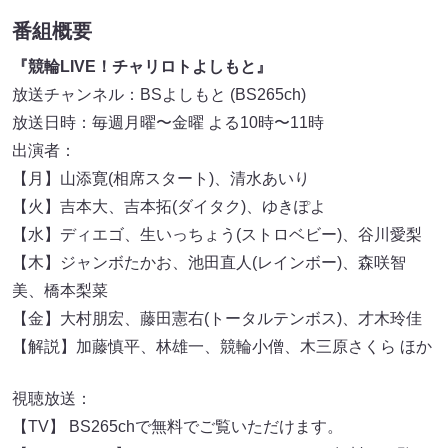
番組概要
『競輪LIVE！チャリロトよしもと』
放送チャンネル：BSよしもと (BS265ch)
放送日時：毎週月曜〜金曜 よる10時〜11時
出演者：
【月】山添寛(相席スタート)、清水あいり
【火】吉本大、吉本拓(ダイタク)、ゆきぽよ
【水】ディエゴ、生いっちょう(ストロベビー)、谷川愛梨
【木】ジャンボたかお、池田直人(レインボー)、森咲智
美、橋本梨菜
【金】大村朋宏、藤田憲右(トータルテンボス)、才木玲佳
【解説】加藤慎平、林雄一、競輪小僧、木三原さくら ほか
視聴放送：
【TV】 BS265chで無料でご覧いただけます。