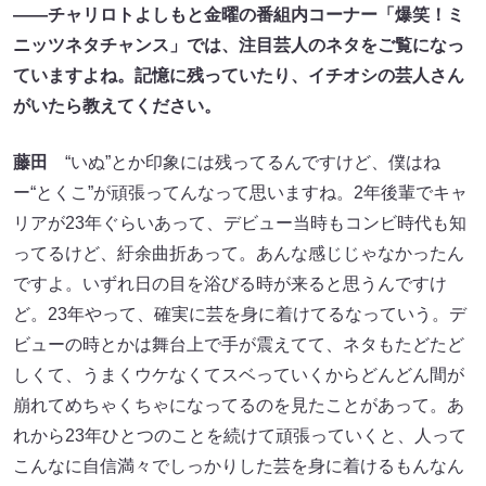
――チャリロトよしもと金曜の番組内コーナー「爆笑！ミ
ニッツネタチャンス」では、注目芸人のネタをご覧になっ
ていますよね。記憶に残っていたり、イチオシの芸人さん
がいたら教えてください。
藤田
“いぬ”とか印象には残ってるんですけど、僕はね
ー“とくこ”が頑張ってんなって思いますね。2年後輩でキャ
リアが23年ぐらいあって、デビュー当時もコンビ時代も知
ってるけど、紆余曲折あって。あんな感じじゃなかったん
ですよ。いずれ日の目を浴びる時が来ると思うんですけ
ど。23年やって、確実に芸を身に着けてるなっていう。デ
ビューの時とかは舞台上で手が震えてて、ネタもたどたど
しくて、うまくウケなくてスベっていくからどんどん間が
崩れてめちゃくちゃになってるのを見たことがあって。あ
れから23年ひとつのことを続けて頑張っていくと、人って
こんなに自信満々でしっかりした芸を身に着けるもんなん