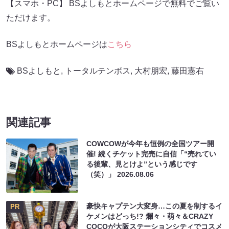
【スマホ・PC】 BSよしもとホームページで無料でご覧い
ただけます。
BSよしもとホームページは
こちら
BSよしもと
,
トータルテンボス
,
大村朋宏
,
藤田憲右
関連記事
COWCOWが今年も恒例の全国ツアー開
催! 続くチケット完売に自信「“売れてい
る後輩、見とけよ”という感じです
（笑）」
2026.08.06
豪快キャプテン大変身…この夏を制するイ
PR
ケメンはどっち!? 爛々・萌々＆CRAZY
COCOが大阪ステーションシティでコスメ