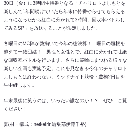
30日（金）に3時間生特番となる「チャリロトよしもとを
楽しんで1年間続けていたら年末に特番やらせてもらえる
ようになったから紅白に分かれて3時間、回収率バトルし
てみるSP」を放送することが決定しました。
各曜日のMC陣が勢揃いで今年の総決算！ 曜日の垣根を
越えて一致団結！ 男性と女性とで、紅白に分かれて壮絶
な回収率バトルを行います。さらに競輪にまつわる様々な
楽しい企画も実施予定。これを見なきゃ今年のチャリロト
よしもとは終われない、ミッドナイト競輪・豊橋2日目を
生中継します。
年末最後に笑うのは、いったい誰なのか！？ ぜひ、ご覧
ください！
(取材・構成：netkeirin編集部伊藤千裕)