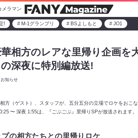
カメラマン
定!
# M-1グランプリ
# BSよしもと
# JO1
豪華相方のレアな里帰り企画を
の深夜に特別編放送!
お知らせ
相方（ゲスト）、スタッフが、五分五分の立場でロケをおこな
 0:25 〜 深夜 1:55は、『ごぶごぶ』里帰りSPが放送されます。
ップの相方たちとの里帰りロケ