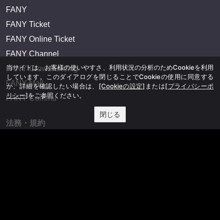
FANY
FANY Ticket
FANY Online Ticket
FANY Channel
当サイトは、お客様の使いやすさ、利用状況の分析のためCookieを利用
FANY Crowdfunding
しています。このダイアログを閉じることでCookieの使用に同意する
FANY Mall
か、詳細を確認したい場合は、
[Cookieの設定]
または
[プライバシーポ
リシー]
をご参照ください。
FANY Commu
閉じる
法務・規約
プライバシーポリシー
反社会的勢力排除宣言
会社情報
吉本興業株式会社
お問い合わせ