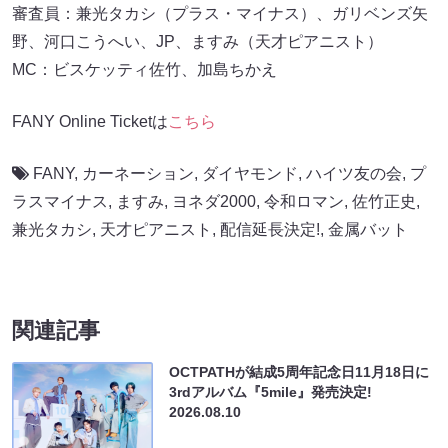
審査員：兼光タカシ（プラス・マイナス）、ガリベンズ矢
野、河口こうへい、JP、ますみ（天才ピアニスト）
MC：ビスケッティ佐竹、加島ちかえ
FANY Online Ticketは
こちら
FANY
,
カーネーション
,
ダイヤモンド
,
ハイツ友の会
,
プ
ラスマイナス
,
ますみ
,
ヨネダ2000
,
令和ロマン
,
佐竹正史
,
兼光タカシ
,
天才ピアニスト
,
配信延長決定!
,
金属バット
関連記事
OCTPATHが結成5周年記念日11月18日に
3rdアルバム『5mile』発売決定!
2026.08.10