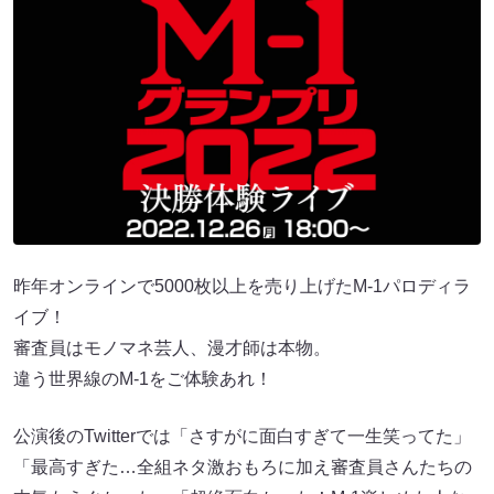
昨年オンラインで5000枚以上を売り上げたM-1パロディラ
イブ！
審査員はモノマネ芸人、漫才師は本物。
違う世界線のM-1をご体験あれ！
公演後のTwitterでは「さすがに面白すぎて一生笑ってた」
「最高すぎた…全組ネタ激おもろに加え審査員さんたちの