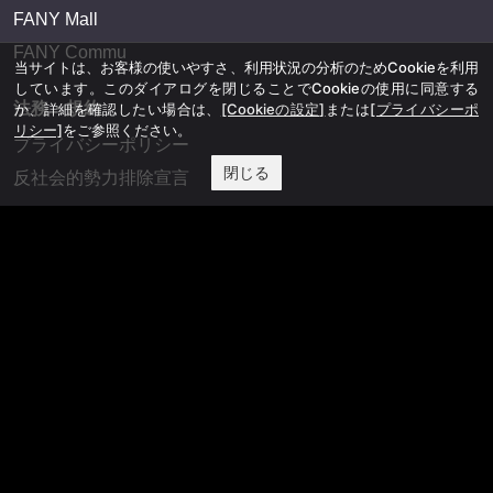
FANY Mall
FANY Commu
当サイトは、お客様の使いやすさ、利用状況の分析のためCookieを利用
しています。このダイアログを閉じることでCookieの使用に同意する
法務・規約
か、詳細を確認したい場合は、
[Cookieの設定]
または
[プライバシーポ
リシー]
をご参照ください。
プライバシーポリシー
閉じる
反社会的勢力排除宣言
会社情報
吉本興業株式会社
お問い合わせ
その他
よしもとニュースセンターアーカイブ