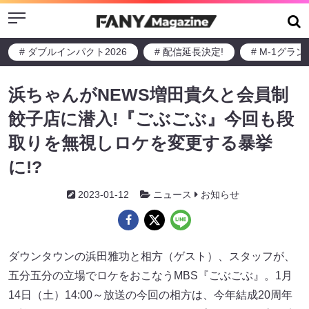
Menu
# ダブルインパクト2026
# 配信延長決定!
# M-1グラ
浜ちゃんがNEWS増田貴久と会員制
餃子店に潜入!『ごぶごぶ』今回も段
取りを無視しロケを変更する暴挙
に!?
2023-01-12
ニュース
お知らせ
ダウンタウンの浜田雅功と相方（ゲスト）、スタッフが、
五分五分の立場でロケをおこなうMBS『ごぶごぶ』。1月
14日（土）14:00～放送の今回の相方は、今年結成20周年