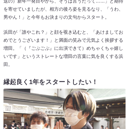
送の）新年一発目やから、そうは言うたって……」と期待
を寄せていましたが、相方の後ろ姿を見るなり、「うわ、
男やん！」と今年もお決まりの文句からスタート。
浜田が「誰やこれ？」と顔を覗き込むと、「あけましてお
めでとうございます！」と満面の笑みで元気よく挨拶する
増田。「（『ごぶごぶ』に出演できて）めちゃくちゃ嬉し
いです」というストレートな増田の言葉に気を良くする浜
田。
縁起良く1年をスタートしたい！