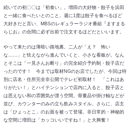
続いての初〇〇は「初食い」。増田の大好物・餃子を浜田
と一緒に食べたいとのこと。週に1度は餃子を食べるほど
大好きだと言い、MBSのレギュラーラジオ番組『ますまる
らじお』の合間に必ず出前で注文するほどだといいます。
やって来たのは薄暗い路地裏。二人が「え？ 怖い
な……」と怯えながら進んでいくと、小さな看板が。なん
とそこは「一見さんお断り」の完全紹介予約制・餃子店だ
ったのです！ 今までは取材NGのお店でしたが、今回は特
別に店名・住所完全非公開でテレビ初取材！ 「これはあ
りがたい！」とハイテンションで店内に入ると、餃子店と
は思えない和の雰囲気が漂う空間。骨董品や掛け軸などが
並び、カウンターのみの立ち飲みスタイル。さらに、店主
は「ひょっとこ」のお面を被って登場。非日常的・神秘的
な空間に増田は「カッコいいですね！」と大興奮！