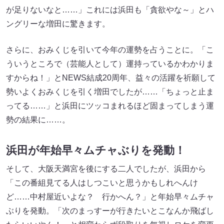
が足りないなと……」これには浜田も「貪欲やな～」とハ
ングリーな増田に驚きます。
さらに、おみくじを引いて今年の運勢を占うことに。「こ
ういうところで（芸能人として）運持っているかわかりま
すからね！」とNEWS結成20周年、益々の活躍を祈願して
勢いよくおみくじを引く増田でしたが……「ちょっと止ま
ってる……」と浜田にツッコまれるほど固まってしまう運
勢の結果に……。
浜田が年始早々ムチャぶりを発動！
そして、大阪天満宮を後にする二人でしたが、浜田から
「この番組見てる人はしつこいと思うかもしれへんけ
ど……中村屋近いよな？ 行かへん？」と年始早々ムチャ
ぶりを発動。「次のまっすーが行きたいとこなんか飛ばし