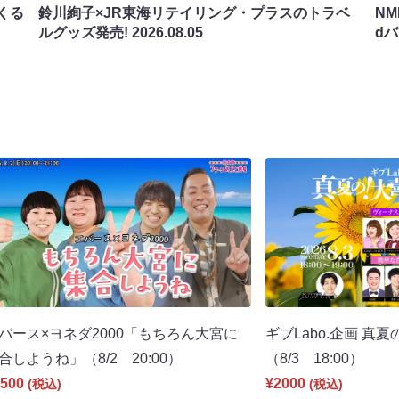
くる
鈴川絢子×JR東海リテイリング・プラスのトラベ
N
ルグッズ発売!
2026.08.05
d
バース×ヨネダ2000「もちろん大宮に
ギブLabo.企画 真
合しようね」（8/2 20:00）
（8/3 18:00）
500
¥2000
(税込)
(税込)