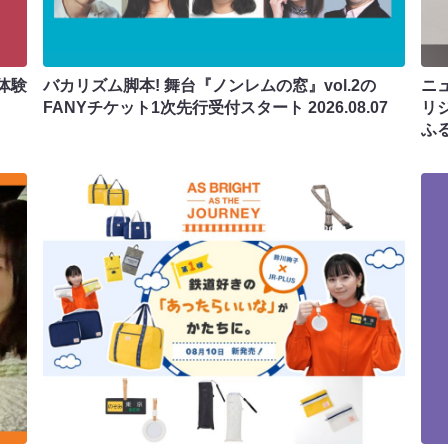
体験
バカリズム脚本! 舞台『ノンレムの窓』vol.2の
ニ
FANYチケット1次先行受付スタート
2026.08.07
リ
ふ