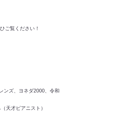
。ぜひご覧ください！
レンズ、ヨネダ2000、令和
み（天才ピアニスト）