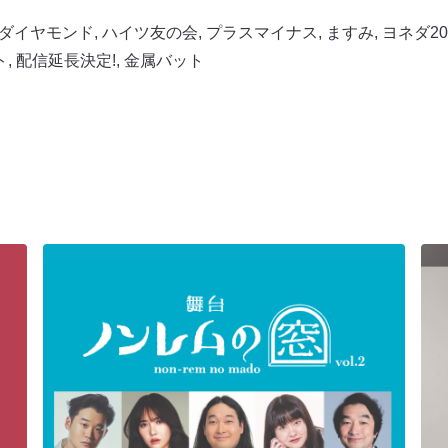
ダイヤモンド
,
ハイツ友の会
,
プラスマイナス
,
ますみ
,
ヨネダ20
ト
,
配信延長決定!
,
金属バット