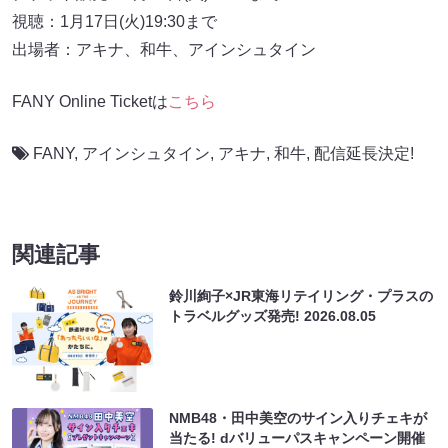
視聴：1月17日(火)19:30まで
出場者：アキナ、和牛、アインシュタイン
FANY Online Ticketは
こちら
FANY
,
アインシュタイン
,
アキナ
,
和牛
,
配信延長決定!
関連記事
鈴川絢子×JR東海リテイリング・プラスの
トラベルグッズ発売!
2026.08.05
NMB48・田中美空のサイン入りチェキが
当たる! dバリューパスキャンペーン開催