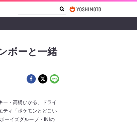
Search Form
Search
インボーと一緒
キー・髙橋ひかる、ドライ
エティ「ポケモンとどこい
ボーイズグループ・INIの