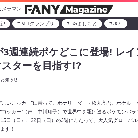
カメラマン
定!
# M-1グランプリ
# BSよしもと
# JO1
迅が3週連続ポケどこに登場! レ
スターを目指す!?
お知らせ
どこいこっカー”に乗って、ポケリーダー・松丸亮吾、ポケルー
“コッカー”（声：中川翔子）で世界中を駆け巡るポケモンバラ
15日（日）、22日（日）の3週にわたって、大人気グローバル
ます！