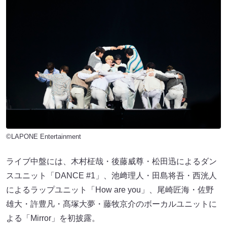
©LAPONE Entertainment
ライブ中盤には、木村柾哉・後藤威尊・松田迅によるダン
スユニット「DANCE #1」、池﨑理人・田島将吾・西洸人
によるラップユニット「How are you」、尾崎匠海・佐野
雄大・許豊凡・髙塚大夢・藤牧京介のボーカルユニットに
よる「Mirror」を初披露。