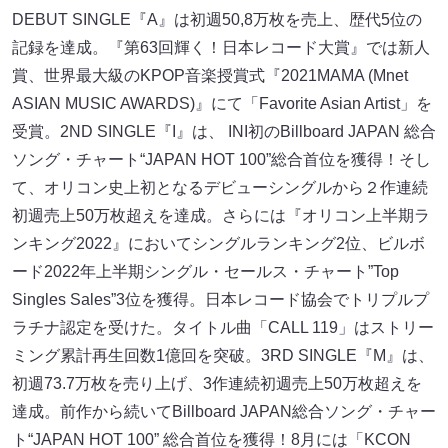
DEBUT SINGLE『A』は初週50,8万枚を売上、歴代5位の
記録を達成。『第63回輝く！日本レコード大賞』では新人
賞、世界最大級のKPOP音楽授賞式『2021MAMA (Mnet
ASIAN MUSIC AWARDS)』にて「Favorite Asian Artist」を
受賞。2ND SINGLE『I』は、 INI初のBillboard JAPAN 総合
ソング・チャート“JAPAN HOT 100”総合首位を獲得！そし
て、オリコン史上初となるデビューシングルから２作連続
初週売上50万枚超えを達成。さらには『オリコン上半期ラ
ンキング2022』においてシングルランキング2位、ビルボ
ード2022年上半期シングル・セールス・チャート”Top
Singles Sales”3位を獲得。日本レコード協会でトリプルプ
ラチナ認定を受けた。タイトル曲「CALL 119」はストリー
ミング累計再生回数1億回を突破。3RD SINGLE『M』は、
初週73.7万枚を売り上げ、3作連続初週売上50万枚超えを
達成。前作から続いてBillboard JAPAN総合ソング・チャー
ト“JAPAN HOT 100” 総合首位を獲得！8月には「KCON