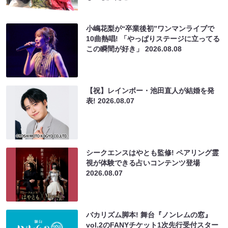
小嶋花梨が“卒業後初”ワンマンライブで
10曲熱唱! 「やっぱりステージに立ってる
この瞬間が好き」
2026.08.08
【祝】レインボー・池田直人が結婚を発
表!
2026.08.07
シークエンスはやとも監修! ペアリング霊
視が体験できる占いコンテンツ登場
2026.08.07
バカリズム脚本! 舞台『ノンレムの窓』
vol.2のFANYチケット1次先行受付スター