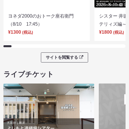
ヨネダ2000のおトーク座右衛門
シスター 井坂
（8/10 17:45）
テリィズ編～（8
¥1300
¥1800
(税込)
(税込)
サイトを閲覧する
ライブチケット