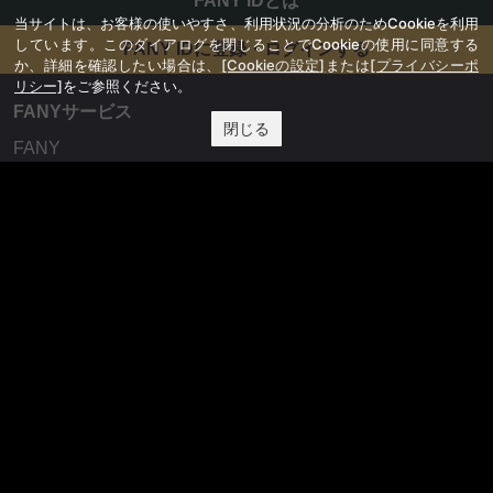
FANY IDとは
当サイトは、お客様の使いやすさ、利用状況の分析のためCookieを利用
しています。このダイアログを閉じることでCookieの使用に同意する
FANY IDに登録・ログインする
か、詳細を確認したい場合は、
[Cookieの設定]
または
[プライバシーポ
リシー]
をご参照ください。
FANYサービス
閉じる
FANY
FANY Ticket
FANY Online Ticket
FANY Channel
FANY Crowdfunding
FANY Mall
FANY Commu
法務・規約
プライバシーポリシー
反社会的勢力排除宣言