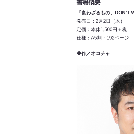
書籍概要
『食わざるもの、DON’T 
発売日：2月2日（木）
定価：本体1,500円＋税
仕様：A5判・192ページ
◆作／オコチャ