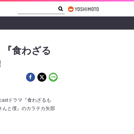
Search Form
Search
）『食わざる
!
castドラマ『食わざるも
家さんと僕』のカラテカ矢部