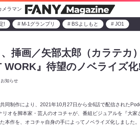
カメラマン
定!
# M-1グランプリ
# BSよしもと
# JO1
ャ、挿画／矢部太郎（カラテカ
T WORK』待望のノベライズ化
お知らせ
同制作により、2021年10月27日から全6話で配信されたPod
』。シナリオを脚本家・芸人のオコチャが、番組ビジュアルを『大
た本作を、オコチャ自身の手によってノベライズ化しました。