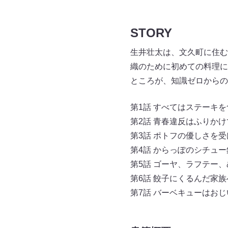
STORY
生井壮太は、文久町に住む
織のために初めての料理に
ところが、知識ゼロからの
第1話 すべてはステーキ
第2話 青春違反はふりか
第3話 ポトフの優しさを
第4話 からっぽのシチュ
第5話 ゴーヤ、ラフテー
第6話 餃子にくるんだ家
第7話 バーベキューはお