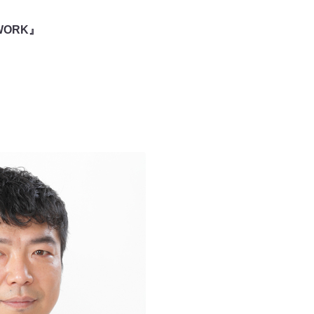
WORK』