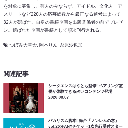
を対象に募集し、芸人のみならず、アイドル、文化人、ア
スリートなど220人の応募総数から厳正なる選考によって
32人が選ばれ、自身の書籍企画を出版関係者の前でプレゼ
ン。選ばれた企画が書籍として順次刊行される。
つぼみ大革命
,
岡本りん
,
糸原沙也加
関連記事
シークエンスはやとも監修! ペアリング霊
視が体験できる占いコンテンツ登場
2026.08.07
バカリズム脚本! 舞台『ノンレムの窓』
vol.2のFANYチケット1次先行受付スター