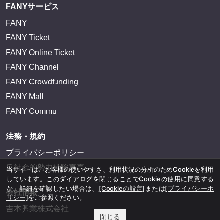
FANYサービス
FANY
FANY Ticket
FANY Online Ticket
FANY Channel
FANY Crowdfunding
FANY Mall
FANY Commu
法務・規約
プライバシーポリシー
反社会的勢力排除宣言
当サイトは、お客様の使いやすさ、利用状況の分析のためCookieを利用
しています。このダイアログを閉じることでCookieの使用に同意する
か、詳細を確認したい場合は、
[Cookieの設定]
または
[プライバシーポ
会社情報
リシー]
をご参照ください。
吉本興業株式会社
閉じる