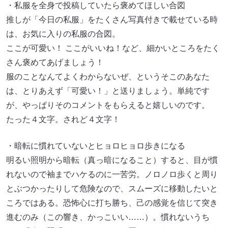
・私服を全身で投稿していたら褒めてほしい合図
推しが「今日の私服」をたくさん写真付きで載せている時
は、お気に入りの私服の合図。
ここが可愛い！ ここがいいね！など、細かいところをたく
さん褒めてあげましょう！
服のことなんてよくわからないぜ、というそこのあなた
は、とりあえず「可愛い！」と送りましょう。単純です
が、やっぱりそのコメントをもらえると嬉しいのです。
たった４文字。されど４文字！
・暗転に慣れていないとヒョロヒョロ歩きになる
明るい照明から暗転（真っ暗になること）すると、目が慣
れないので袖までハケるのに一苦労。ノロノロ歩くと周り
とぶつかったりして危険なので、スムーズに移動したいと
ころではある。恐怖心に打ち勝ち、己の感覚を信じて突き
進むのみ（この響き、かっこいい……）。慣れないうち