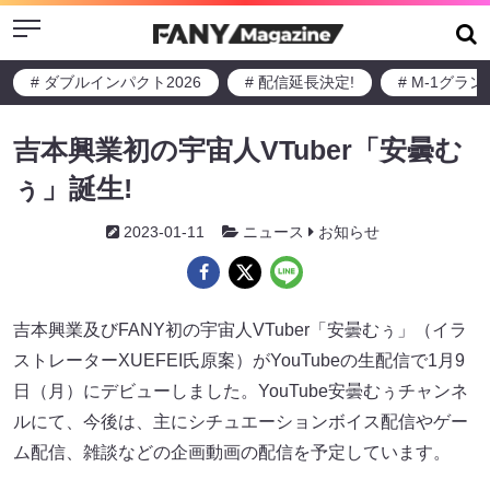
Menu
# ダブルインパクト2026
# 配信延長決定!
# M-1グラ
吉本興業初の宇宙人VTuber「安曇む
ぅ」誕生!
2023-01-11
ニュース
お知らせ
吉本興業及びFANY初の宇宙人VTuber「安曇むぅ」（イラ
ストレーターXUEFEI氏原案）がYouTubeの生配信で1月9
日（月）にデビューしました。YouTube安曇むぅチャンネ
ルにて、今後は、主にシチュエーションボイス配信やゲー
ム配信、雑談などの企画動画の配信を予定しています。