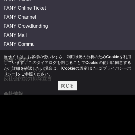
FANY Online Ticket
FANY Channel
FANY Crowdfunding
FANY Mall
FANY Commu
当サイトは、お客様の使いやすさ、利用状況の分析のためCookieを利用
法務・規約
しています。このダイアログを閉じることでCookieの使用に同意する
か、詳細を確認したい場合は、
[Cookieの設定]
または
[プライバシーポ
プライバシーポリシー
リシー]
をご参照ください。
反社会的勢力排除宣言
閉じる
会社情報
吉本興業株式会社
お問い合わせ
その他