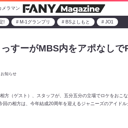
カメラマン
定!
# M-1グランプリ
# BSよしもと
# JO1
っすーがMBS内をアポなしでP
』
お知らせ
相方（ゲスト）、スタッフが、五分五分の立場でロケをおこな
送の今回の相方は、今年結成20周年を迎えるジャニーズのアイドル