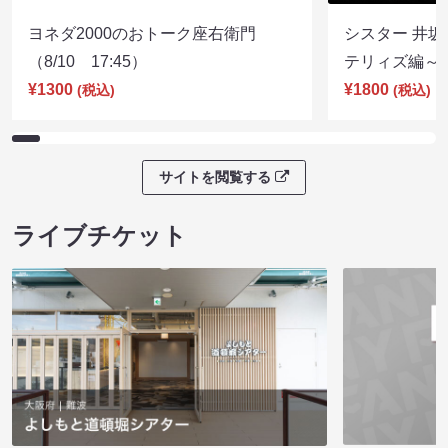
ヨネダ2000のおトーク座右衛門
シスター 井坂
（8/10 17:45）
テリィズ編～（8
¥1300
¥1800
(税込)
(税込)
サイトを閲覧する
ライブチケット