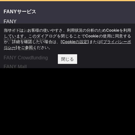
FANYサービス
FANY
当サイトは、お客様の使いやすさ、利用状況の分析のためCookieを利用
FANY Ticket
しています。このダイアログを閉じることでCookieの使用に同意する
FANY Online Ticket
か、詳細を確認したい場合は、
[Cookieの設定]
または
[プライバシーポ
リシー]
をご参照ください。
FANY Channel
FANY Crowdfunding
閉じる
FANY Mall
FANY Commu
法務・規約
プライバシーポリシー
反社会的勢力排除宣言
会社情報