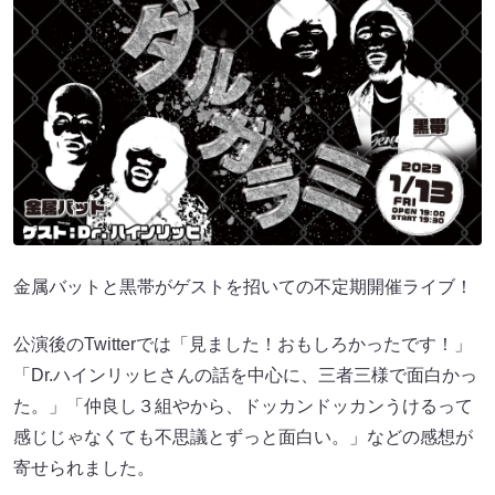
金属バットと黒帯がゲストを招いての不定期開催ライブ！
公演後のTwitterでは「見ました！おもしろかったです！」
「Dr.ハインリッヒさんの話を中心に、三者三様で面白かっ
た。」「仲良し３組やから、ドッカンドッカンうけるって
感じじゃなくても不思議とずっと面白い。」などの感想が
寄せられました。