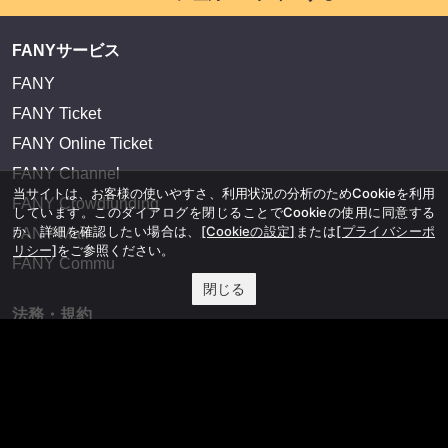
FANYサービス
FANY
FANY Ticket
FANY Online Ticket
FANY Channel
当サイトは、お客様の使いやすさ、利用状況の分析のためCookieを利用
FANY Crowdfunding
しています。このダイアログを閉じることでCookieの使用に同意する
か、詳細を確認したい場合は、
[Cookieの設定]
または
[プライバシーポ
FANY Mall
リシー]
をご参照ください。
FANY Commu
閉じる
法務・規約
プライバシーポリシー
反社会的勢力排除宣言
会社情報