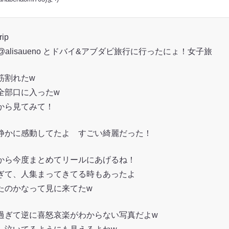
rip
ma @alisaueno とドバイ&アブダビ旅行に行ったにょ！女子旅
筋割れたw
全部口に入ったw
から見てみて！
静かに感動してたよ すごい綺麗だった！
から今度まとめてリールにあげるね！
ぎて、人集まってきてる時もあったよ
たのかなって見に来てたw
過ぎて逆に喜怒哀楽がわからない写真だよw