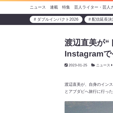
ニュース
連載
特集
芸人ライター・芸人
# ダブルインパクト2026
# 配信延長決
渡辺直美が“
Instagram
2023-01-25
ニュース
渡辺直美が、自身のインス
とアブダビへ旅行に行った