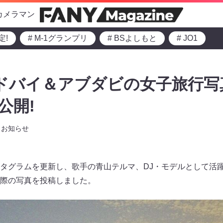
カメラマン
定!
# M-1グランプリ
# BSよしもと
# JO1
ドバイ＆アブダビの女子旅行写
で公開!
お知らせ
タグラムを更新し、歌手の青山テルマ、DJ・モデルとして活
際の写真を投稿しました。