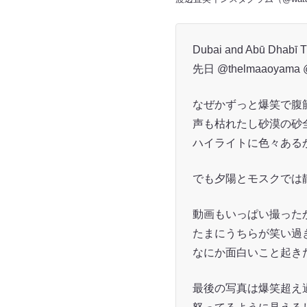
Dubai and Abū Dhabī T
先日 @thelmaaoya
なぜかずっと爆笑で腹
声も枯れたし砂漠の砂
ハイライトに色々ある
でも夕陽とモスクでは
動画もいっぱい撮った
たまにうちらが笑い過
なにか面白いこと起き
最後の写真は爆笑超え