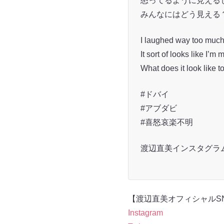
怒ってるように見える
みんなにはどう見える
I laughed way too much 
It sort of looks like I’m 
What does it look like 
#ドバイ
#アブダビ
#喜怒哀楽不明
渡辺直美インスタグラム（@
【渡辺直美オフィシャルS
Instagram