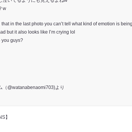
し泣いてるようにも見えるよねw
？w
that in the last photo you can’t tell what kind of emotion is bei
mad but it also looks like I’m crying lol
to you guys?
watanabenaomi703)より
NS】