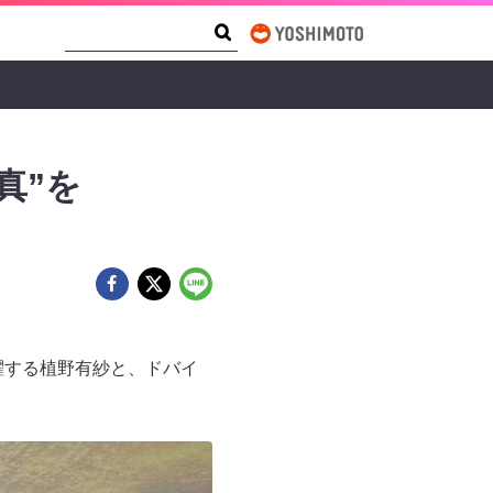
Search Form
Search
真”を
躍する植野有紗と、ドバイ