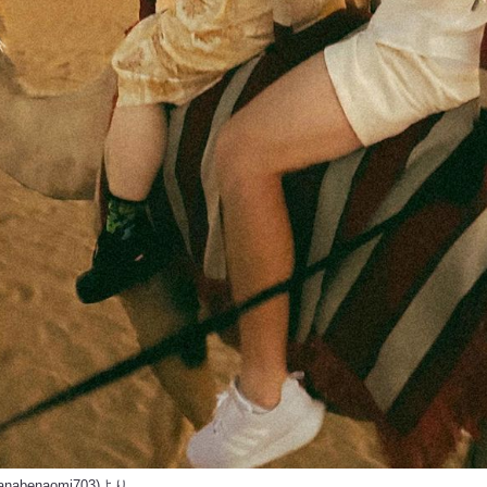
nabenaomi703
)より