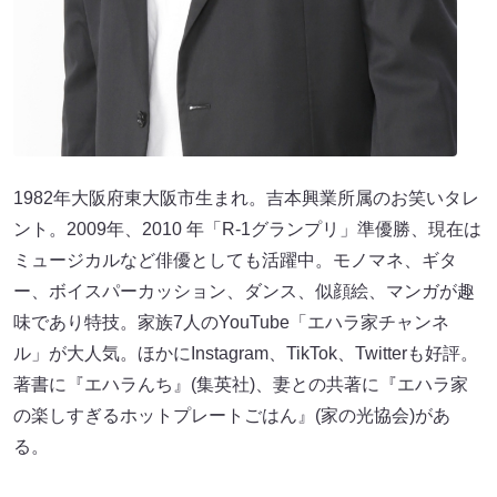
1982年大阪府東大阪市生まれ。吉本興業所属のお笑いタレ
ント。2009年、2010 年「R-1グランプリ」準優勝、現在は
ミュージカルなど俳優としても活躍中。モノマネ、ギタ
ー、ボイスパーカッション、ダンス、似顔絵、マンガが趣
味であり特技。家族7人のYouTube「エハラ家チャンネ
ル」が大人気。ほかにInstagram、TikTok、Twitterも好評。
著書に『エハラんち』(集英社)、妻との共著に『エハラ家
の楽しすぎるホットプレートごはん』(家の光協会)があ
る。