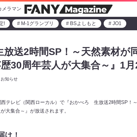
カメラマン
定!
# M-1グランプリ
# BSよしもと
# JO1
生放送2時間SP！～天然素材が
歴30周年芸人が大集合～』1月2
お知らせ
より関西テレビ（関西ローカル）で『おかべろ 生放送2時間SP
人が大集合～』が放送されます。
届け！