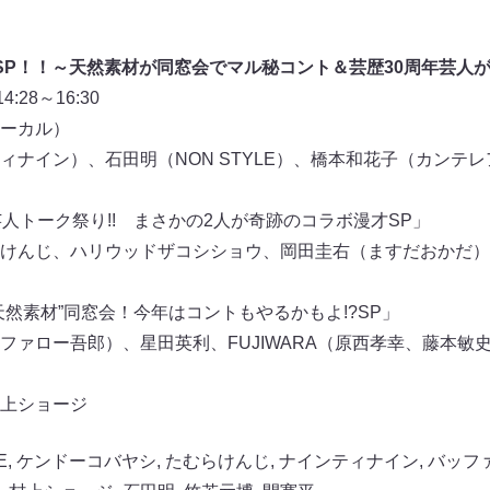
SP！！～天然素材が同窓会でマル秘コント＆芸歴30周年芸人
28～16:30
ーカル）
ィナイン）、石田明（NON STYLE）、橋本和花子（カンテ
人トーク祭り!! まさかの2人が奇跡のコラボ漫才SP」
けんじ、ハリウッドザコシショウ、岡田圭右（ますだおかだ）
然素材”同窓会！今年はコントもやるかもよ!?SP」
ファロー吾郎）、星田英利、FUJIWARA（原西孝幸、藤本敏
上ショージ
E
,
ケンドーコバヤシ
,
たむらけんじ
,
ナインティナイン
,
バッフ