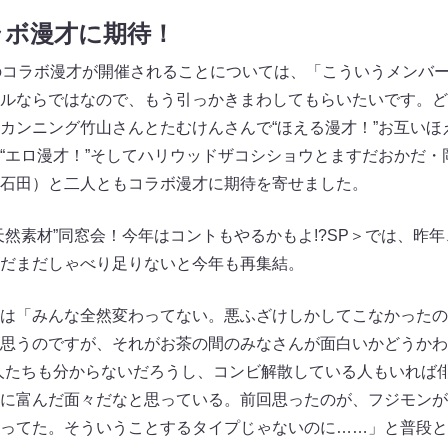
ラボ漫才に期待！
のコラボ漫才が開催されることについては、「こういうメンバ
ルならではなので、もう引っかきまわしてもらいたいです。ど
カンニング竹山さんとたむけんさんで“ほえる漫才！”お互いほ
“エロ漫才！”そしてハリウッドザコシショウとますだおかだ・岡
石田）と二人ともコラボ漫才に期待を寄せました。
天然素材”同窓会！今年はコントもやるかもよ!?SP＞では、昨
だまだしゃべり足りないと今年も再集結。
は「みんな全然変わってない。悪ふざけしかしてこなかったの
思うのですが、それがお茶の間のみなさんが面白いかどうかわ
人たちも分からないだろうし、コンビ解散している人もいれば
に富んだ面々だなと思っている。前回思ったのが、フジモンが
ってた。そういうことするタイプじゃないのに……」と普段とは違