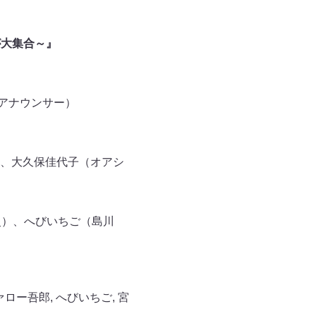
が大集合～』
レアナウンサー）
、大久保佳代子（オアシ
史）、へびいちご（島川
ァロー吾郎
,
へびいちご
,
宮