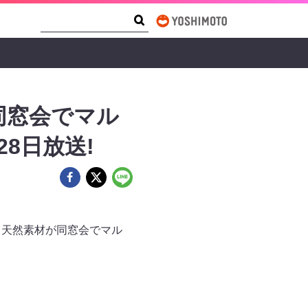
Search Form
Search
同窓会でマル
8日放送!
！～天然素材が同窓会でマル