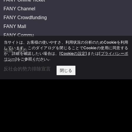
FANY Channel
FANY Crowdfunding
FANY Mall
FANY Commu
当サイトは、お客様の使いやすさ、利用状況の分析のためCookieを利用
しています。このダイアログを閉じることでCookieの使用に同意する
法務・規約
か、詳細を確認したい場合は、
[Cookieの設定]
または
[プライバシーポ
リシー]
をご参照ください。
プライバシーポリシー
反社会的勢力排除宣言
閉じる
会社情報
吉本興業株式会社
お問い合わせ
その他
よしもとニュースセンターアーカイブ