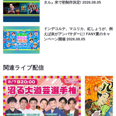
タル』米で初制作決定!
2026.08.05
ドンデコルテ、マユリカ、紅しょうが、例
えば炎がアンバサダーに! FANY夏のキャ
ンペーン開催
2026.08.05
関連ライブ配信