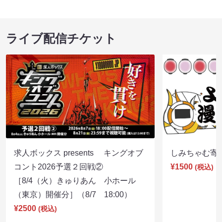
ライブ配信チケット
求人ボックス presents キングオブ
しみちゃむ寄席（
コント2026予選２回戦②
¥1500
(税込)
［8/4（火）きゅりあん 小ホール
（東京）開催分］（8/7 18:00）
¥2500
(税込)