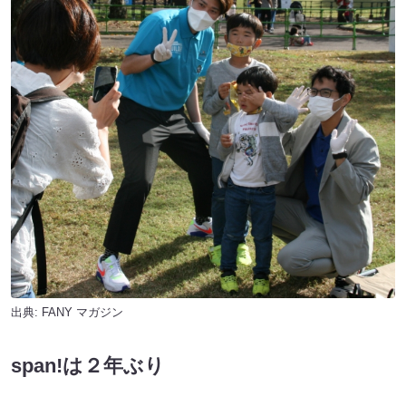
出典:
FANY マガジン
span!は２年ぶり