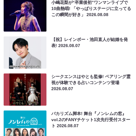
小嶋花梨が“卒業後初”ワンマンライブで
10曲熱唱! 「やっぱりステージに立ってる
この瞬間が好き」
2026.08.08
【祝】レインボー・池田直人が結婚を発
表!
2026.08.07
シークエンスはやとも監修! ペアリング霊
視が体験できる占いコンテンツ登場
2026.08.07
バカリズム脚本! 舞台『ノンレムの窓』
vol.2のFANYチケット1次先行受付スター
ト
2026.08.07