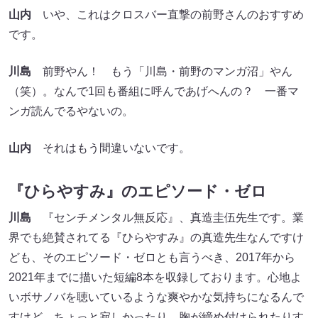
山内
いや、これはクロスバー直撃の前野さんのおすすめ
です。
川島
前野やん！ もう「川島・前野のマンガ沼」やん
（笑）。なんで1回も番組に呼んであげへんの？ 一番マ
ンガ読んでるやないの。
山内
それはもう間違いないです。
『ひらやすみ』のエピソード・ゼロ
川島
『センチメンタル無反応』、真造圭伍先生です。業
界でも絶賛されてる『ひらやすみ』の真造先生なんですけ
ども、そのエピソード・ゼロとも言うべき、2017年から
2021年までに描いた短編8本を収録しております。心地よ
いボサノバを聴いているような爽やかな気持ちになるんで
すけど、ちょっと寂しかったり、胸が締め付けられたりす