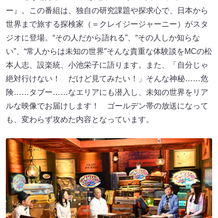
ー』。この番組は、独自の研究課題や探求心で、日本から
世界まで旅する探検家（＝クレイジージャーニー）がスタ
ジオに登場。“その人だから語れる”、“その人しか知らな
い”、“常人からは未知の世界”そんな貴重な体験談をMCの松
本人志、設楽統、小池栄子に語ります。また、「自分じゃ
絶対行けない！ だけど見てみたい！」そんな神秘……危
険……タブー……なエリアにも潜入し、未知の世界をリア
ルな映像でお届けします！ ゴールデン帯の放送になって
も、変わらず攻めた内容となっています。