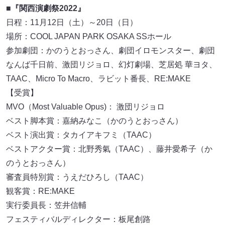
■
『関西演劇祭2022』
日程：11月12日（土）～20日（日）
場所：COOL JAPAN PARK OSAKA SSホール
参加劇団：かのうとおっさん、劇団イロモンスター、劇団
なんば千日前、激団リジョロ、幻灯劇場、芝居処 華ヨタ、
TAAC、Micro To Macro、ラビット番長、RE:MAKE
【受賞】
MVO（Most Valuable Opus)： 激団リジョロ
ベスト脚本賞：嘉納みなこ（かのうとおっさん）
ベスト演出賞：タカイアキフミ（TAAC）
ベストアクター賞：北野秀氣（TAAC）、藤井愛希子（か
のうとおっさん）
審査員特別賞：うえだひろし（TAAC）
観客賞：RE:MAKE
実行委員長：笠井信輔
フェスティバルディレクター：板尾創路