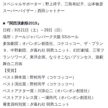
スペシャルサポーター：野上祥子、三島有紀子、山本敏彦
スーパーバイザー：西田シャトナー
■『関西演劇祭2019』
日程：9月21日（土）～29日（日）
場所：クールジャパンパーク大阪 SSホール
参加劇団：オパンポン創造社、コケコッコー、ザ・プラン
９、中野劇団、夕暮れ社 弱男ユニット、幻灯劇場、三等フ
ランソワーズ、東洋企画、なりそこないプリンセス、遊劇
舞台二月病
【受賞】
ベスト脚本賞：野村尚平（コケコッコー）
ベスト演出賞：野村尚平（コケコッコー）
ベストアクター賞：川添公二（オパンポン創造社）
ベストアクトレス賞：一瀬尚代（オパンポン創造社）
審査員特別賞：夕暮れ社 弱男ユニット