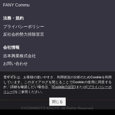
FANY Commu
法務・規約
プライバシーポリシー
反社会的勢力排除宣言
会社情報
吉本興業株式会社
お問い合わせ
その他
当サイトは、お客様の使いやすさ、利用状況の分析のためCookieを利用
しています。このダイアログを閉じることでCookieの使用に同意する
よしもとニュースセンターアーカイブ
か、詳細を確認したい場合は、
[Cookieの設定]
または
[プライバシーポ
リシー]
をご参照ください。
閉じる
©YOSHIMOTO KOGYO, All Rights Reserved.