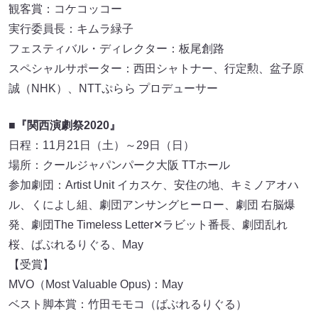
観客賞：コケコッコー
実行委員長：キムラ緑子
フェスティバル・ディレクター：板尾創路
スペシャルサポーター：西田シャトナー、行定勲、盆子原
誠（NHK）、NTTぷらら プロデューサー
■『関西演劇祭2020』
日程：11月21日（土）～29日（日）
場所：クールジャパンパーク大阪 TTホール
参加劇団：Artist Unit イカスケ、安住の地、キミノアオハ
ル、くによし組、劇団アンサングヒーロー、劇団 右脳爆
発、劇団The Timeless Letter✕ラビット番長、劇団乱れ
桜、ばぶれるりぐる、May
【受賞】
MVO（Most Valuable Opus)：May
ベスト脚本賞：竹田モモコ（ばぶれるりぐる）