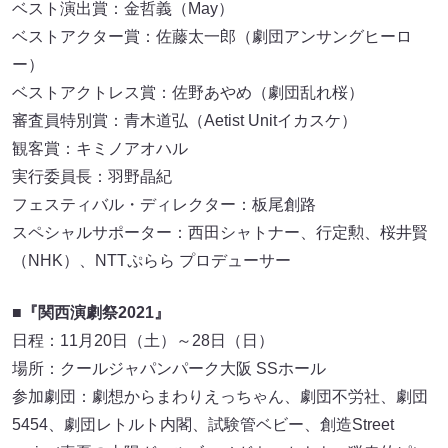
ベスト演出賞：金哲義（May）
ベストアクター賞：佐藤太一郎（劇団アンサングヒーロ
ー）
ベストアクトレス賞：佐野あやめ（劇団乱れ桜）
審査員特別賞：青木道弘（Aetist Unitイカスケ）
観客賞：キミノアオハル
実行委員長：羽野晶紀
フェスティバル・ディレクター：板尾創路
スペシャルサポーター：西田シャトナー、行定勲、桜井賢
（NHK）、NTTぷらら プロデューサー
■『関西演劇祭2021』
日程：11月20日（土）～28日（日）
場所：クールジャパンパーク大阪 SSホール
参加劇団：劇想からまわりえっちゃん、劇団不労社、劇団
5454、劇団レトルト内閣、試験管ベビー、創造Street