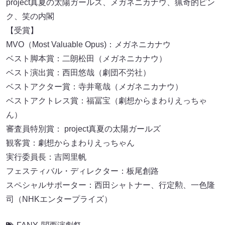
project真夏の太陽ガールズ、メガネニカナウ、猟奇的ピン
ク、笑の内閣
【受賞】
MVO（Most Valuable Opus)：メガネニカナウ
ベスト脚本賞：二朗松田（メガネニカナウ）
ベスト演出賞：西田悠哉（劇団不労社）
ベストアクター賞：寺井竜哉（メガネニカナウ）
ベストアクトレス賞：福冨宝（劇想からまわりえっちゃ
ん）
審査員特別賞： project真夏の太陽ガールズ
観客賞：劇想からまわりえっちゃん
実行委員長：吉岡里帆
フェスティバル・ディレクター：板尾創路
スペシャルサポーター：西田シャトナー、行定勲、一色隆
司（NHKエンタープライズ）